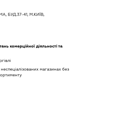
А, БУД.37-41, М.КИЇВ,
ань комерційної діяльності та
ргівлі
 неспеціалізованих магазинах без
сортименту