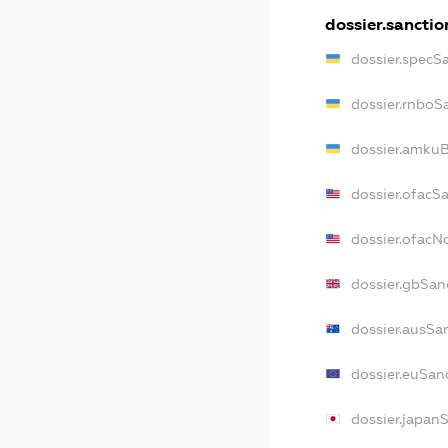
dossier.sanctio
dossier.specS
dossier.rnboS
dossier.amkuB
dossier.ofacS
dossier.ofac
dossier.gbSan
dossier.ausSa
dossier.euSan
dossier.japan