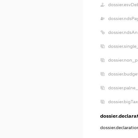
dossier.esvDe
dossier.ndsPa
dossier.ndsAn
dossier.singl
dossier.non_p
dossier.budge
dossier.palne
dossier.bigTa
dossier.declarat
dossier.declarati