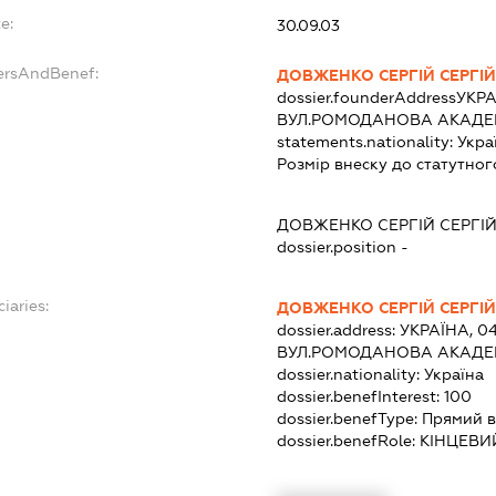
e:
30.09.03
dersAndBenef:
ДОВЖЕНКО СЕРГІЙ СЕРГІ
dossier.founderAddress
УКРА
ВУЛ.РОМОДАНОВА АКАДЕМІ
statements.nationality:
Укра
Розмір внеску до статутног
ДОВЖЕНКО СЕРГІЙ СЕРГІ
dossier.position -
iaries:
ДОВЖЕНКО СЕРГІЙ СЕРГІ
dossier.address:
УКРАЇНА, 04
ВУЛ.РОМОДАНОВА АКАДЕМІ
dossier.nationality:
Україна
dossier.benefInterest:
100
dossier.benefType:
Прямий в
dossier.benefRole:
КІНЦЕВИ