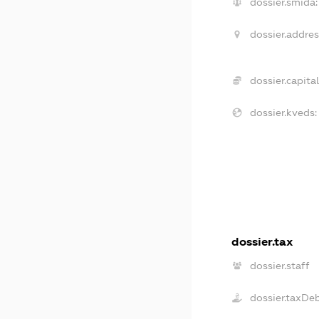
dossier.smida:
dossier.addres
dossier.capital
dossier.kveds:
dossier.tax
dossier.staff
dossier.taxDe