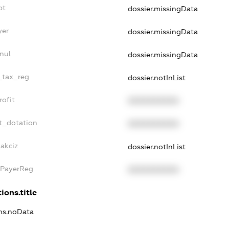
bt
dossier.missingData
yer
dossier.missingData
nul
dossier.missingData
e_tax_reg
dossier.notInList
rofit
XXXXXXXXXX
t_dotation
XXXXXXXXXX
_akciz
dossier.notInList
xPayerReg
XXXXXXXXXX
ions.title
ons.noData