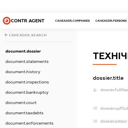
CONTR AGENT
CAHEADER.COMPANIES
CAHEADER.PERSONS
CAHEADER.SEARCH
document.dossier
ТЕХНІ
document.statements
document.history
dossier.title
document.inspections
dossier.fullNa
document.bankruptcy
document.court
dossier.opfSu
document.taxdebts
dossier.edrpo:
document.enforcements