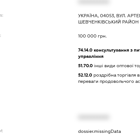
XXXXXXXXXX
s:
УКРАЇНА, 04053, ВУЛ. АРТЕМ
ШЕВЧЕНКІВСЬКИЙ РАЙОН
:
100 000 грн.
74.14.0
консультування з пит
управління
51.70.0
інші види оптової то
52.12.0
роздрібна торгівля в
переваги продовольчого а
XXXXXXXXXX
bt
dossier.missingData