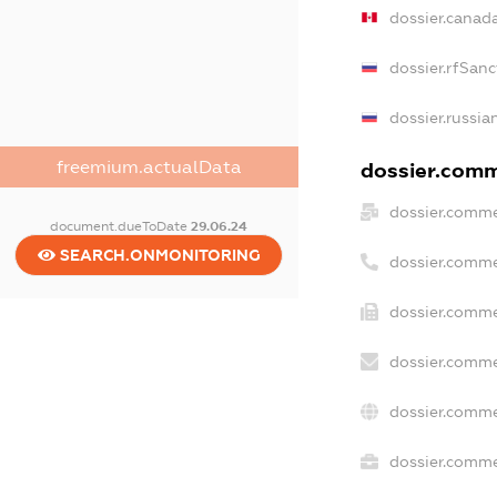
dossier.canad
dossier.rfSanc
dossier.russia
freemium.actualData
dossier.comme
dossier.comme
document.dueToDate
29.06.24
SEARCH.ONMONITORING
dossier.comme
dossier.comme
dossier.comme
dossier.comme
dossier.commer