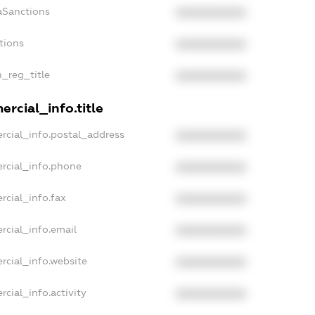
aSanctions
XXXXXXXXXX
tions
XXXXXXXXXX
n_reg_title
XXXXXXXXXX
rcial_info.title
rcial_info.postal_address
XXXXXXXXXX
rcial_info.phone
XXXXXXXXXX
rcial_info.fax
XXXXXXXXXX
rcial_info.email
XXXXXXXXXX
rcial_info.website
XXXXXXXXXX
cial_info.activity
XXXXXXXXXX