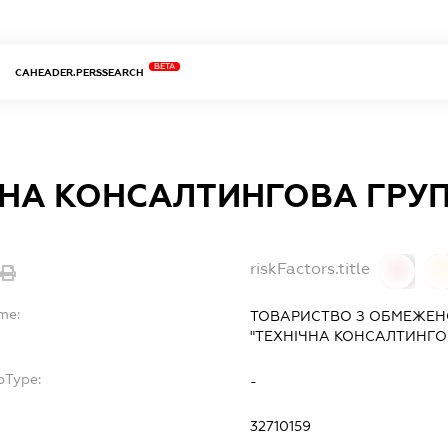
BETA
CAHEADER.PERSSEARCH
ЧНА КОНСАЛТИНГОВА ГРУ
riskFactors.title
0
me:
ТОВАРИСТВО З ОБМЕЖЕН
"ТЕХНІЧНА КОНСАЛТИНГО
bType:
-
32710159