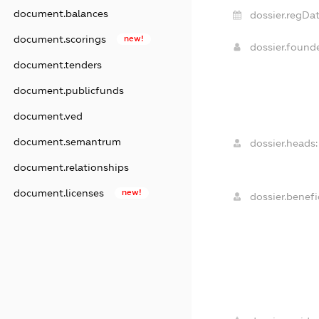
document.balances
dossier.regDat
document.scorings
new!
dossier.foun
document.tenders
document.publicfunds
document.ved
document.semantrum
dossier.heads:
document.relationships
document.licenses
new!
dossier.benefic