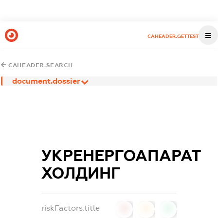
CAHEADER.GETTEST
CAHEADER.SEARCH
document.dossier
УКРЕНЕРГОАПАРАТ
ХОЛДИНГ
riskFactors.title
0
0
0