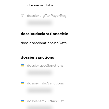
dossier.notInList
dossier.bigTaxPayerReg
XXXXXXXXXX
dossier.declarations.title
dossier.declarations.noData
dossier.sanctions
dossier.specSanctions
XXXXXXXXXX
dossier.rnboSanctions
XXXXXXXXXX
dossier.amkuBlackList
XXXXXXXXXX