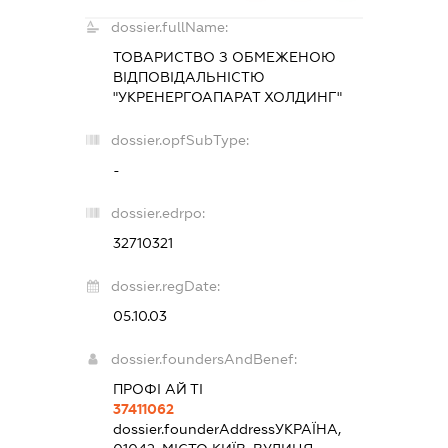
dossier.fullName:
ТОВАРИСТВО З ОБМЕЖЕНОЮ
ВІДПОВІДАЛЬНІСТЮ
"УКРЕНЕРГОАПАРАТ ХОЛДИНГ"
dossier.opfSubType:
-
dossier.edrpo:
32710321
dossier.regDate:
05.10.03
dossier.foundersAndBenef:
ПРОФІ АЙ ТІ
37411062
dossier.founderAddress
УКРАЇНА,