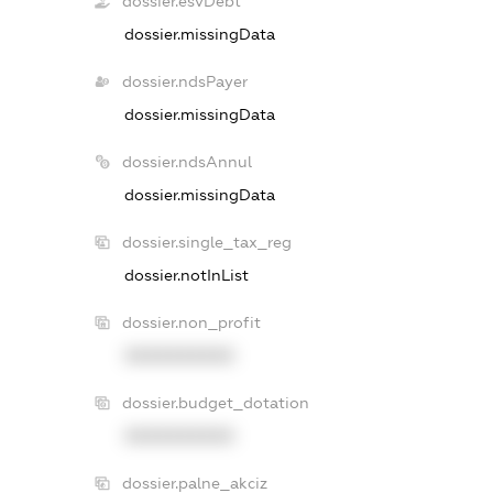
dossier.esvDebt
dossier.missingData
dossier.ndsPayer
dossier.missingData
dossier.ndsAnnul
dossier.missingData
dossier.single_tax_reg
dossier.notInList
dossier.non_profit
XXXXXXXXXX
dossier.budget_dotation
XXXXXXXXXX
dossier.palne_akciz