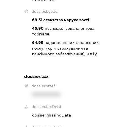
dossier.kveds:
68.31
агентства нерухомості
46.90
неспеціалізована оптова
торгівля
64.99
надання інших фінансових
послуг (крім страхування та
пенсійного забезпечення), н.в.і.у.
dossier.tax
dossier.staff
XXXXXXXXXX
dossier.taxDebt
dossier.missingData