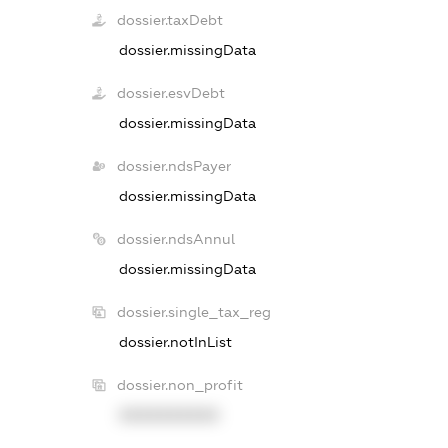
dossier.taxDebt
dossier.missingData
dossier.esvDebt
dossier.missingData
dossier.ndsPayer
dossier.missingData
dossier.ndsAnnul
dossier.missingData
dossier.single_tax_reg
dossier.notInList
dossier.non_profit
XXXXXXXXXX