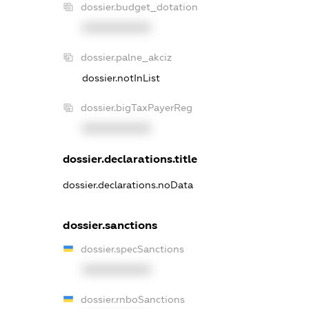
dossier.budget_dotation
XXXXXXXXXX
dossier.palne_akciz
dossier.notInList
dossier.bigTaxPayerReg
XXXXXXXXXX
dossier.declarations.title
dossier.declarations.noData
dossier.sanctions
dossier.specSanctions
XXXXXXXXXX
dossier.rnboSanctions