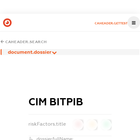
CAHEADER.GETTEST
CAHEADER.SEARCH
document.dossier
СІМ ВІТРІВ
riskFactors.title
0
0
0
dossier.fullName: