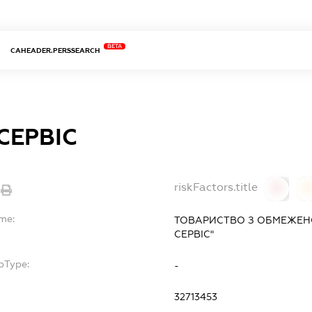
BETA
CAHEADER.PERSSEARCH
СЕРВІС
riskFactors.title
0
ame:
ТОВАРИСТВО З ОБМЕЖЕН
СЕРВІС"
bType:
-
32713453