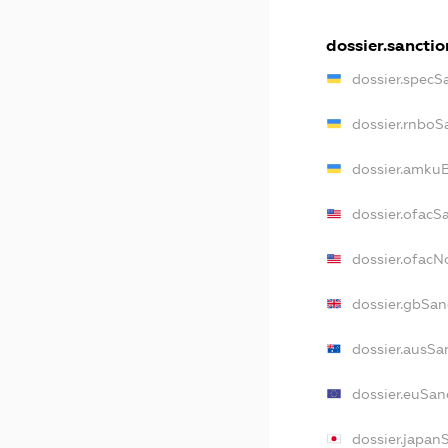
dossier.sanctio
dossier.specS
dossier.rnboS
dossier.amkuB
dossier.ofacS
dossier.ofac
dossier.gbSan
dossier.ausSa
dossier.euSan
dossier.japan