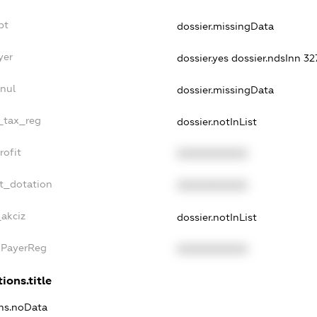
bt
dossier.missingData
yer
dossier.yes
dossier.ndsInn 
nul
dossier.missingData
e_tax_reg
dossier.notInList
rofit
XXXXXXXXXX
t_dotation
XXXXXXXXXX
_akciz
dossier.notInList
xPayerReg
XXXXXXXXXX
ions.title
ons.noData