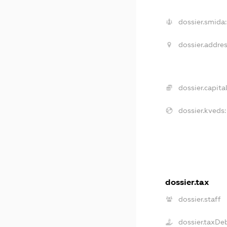
dossier.smida:
dossier.addres
dossier.capital
dossier.kveds:
dossier.tax
dossier.staff
dossier.taxDe