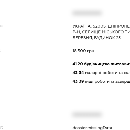
XXXXXXXXXX
s:
УКРАЇНА, 52005, ДНІПРО
Р-Н, СЕЛИЩЕ МІСЬКОГО Т
БЕРЕЗНЯ, БУДИНОК 23
:
18 500 грн.
41.20
будівництво житлових
43.34
малярні роботи та ск
43.39
інші роботи із завер
XXXXXXXXXX
bt
dossier.missingData