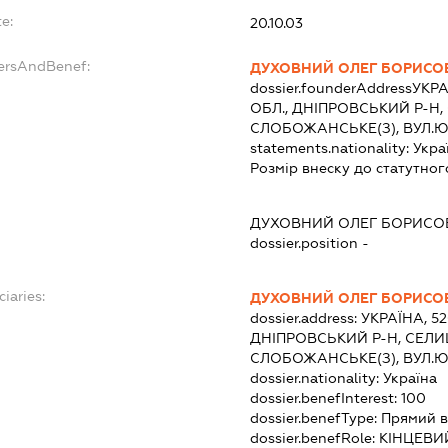
e:
20.10.03
dersAndBenef:
ДУХОВНИЙ ОЛЕГ БОРИСО
dossier.founderAddress
УКРА
ОБЛ., ДНІПРОВСЬКИЙ Р-Н
СЛОБОЖАНСЬКЕ(З), ВУЛ.Ю
statements.nationality:
Укра
Розмір внеску до статутног
ДУХОВНИЙ ОЛЕГ БОРИСО
dossier.position -
ciaries:
ДУХОВНИЙ ОЛЕГ БОРИСО
dossier.address:
УКРАЇНА, 5
ДНІПРОВСЬКИЙ Р-Н, СЕЛИ
СЛОБОЖАНСЬКЕ(З), ВУЛ.Ю
dossier.nationality:
Україна
dossier.benefInterest:
100
dossier.benefType:
Прямий в
dossier.benefRole:
КІНЦЕВИ