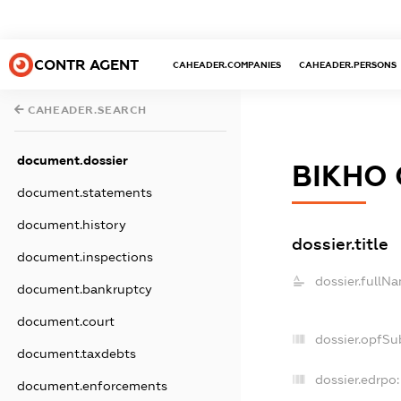
CONTR AGENT
CAHEADER.COMPANIES
CAHEADER.PERSONS
CAHEADER.SEARCH
document.dossier
ВІКНО 
document.statements
document.history
dossier.title
document.inspections
dossier.fullN
document.bankruptcy
document.court
dossier.opfSu
document.taxdebts
dossier.edrpo:
document.enforcements