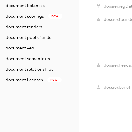
document.balances
dossier.regDat
document.scorings
new!
dossier.foun
document.tenders
document.publicfunds
document.ved
document.semantrum
dossier.heads:
document.relationships
document.licenses
new!
dossier.benefi