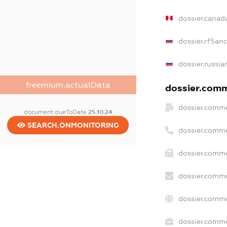
dossier.canad
dossier.rfSan
dossier.russia
freemium.actualData
dossier.comme
dossier.comme
document.dueToDate
25.10.24
SEARCH.ONMONITORING
dossier.comme
dossier.comme
dossier.comme
dossier.comme
dossier.comme