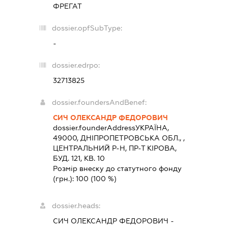
ФРЕГАТ
dossier.opfSubType:
-
dossier.edrpo:
32713825
dossier.foundersAndBenef:
СИЧ ОЛЕКСАНДР ФЕДОРОВИЧ
dossier.founderAddress
УКРАЇНА,
49000, ДНIПРОПЕТРОВСЬКА ОБЛ., ,
ЦЕНТРАЛЬНИЙ Р-Н, ПР-Т КІРОВА,
БУД. 121, КВ. 10
Розмір внеску до статутного фонду
(грн.):
100
(100 %)
dossier.heads:
СИЧ ОЛЕКСАНДР ФЕДОРОВИЧ
-