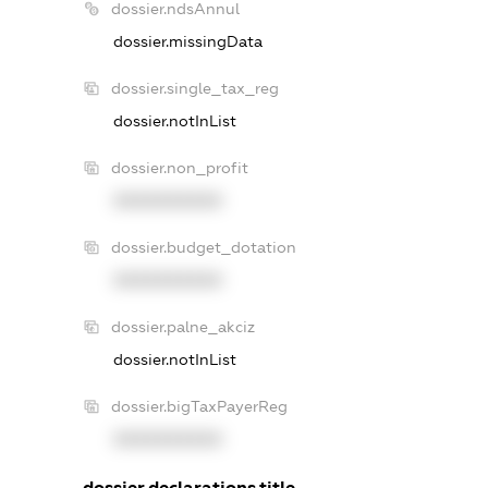
dossier.ndsAnnul
dossier.missingData
dossier.single_tax_reg
dossier.notInList
dossier.non_profit
XXXXXXXXXX
dossier.budget_dotation
XXXXXXXXXX
dossier.palne_akciz
dossier.notInList
dossier.bigTaxPayerReg
XXXXXXXXXX
dossier.declarations.title