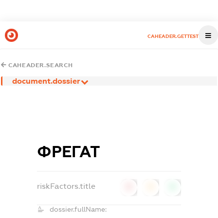
CAHEADER.GETTEST
CAHEADER.SEARCH
document.dossier
ФРЕГАТ
riskFactors.title
0
0
0
dossier.fullName: