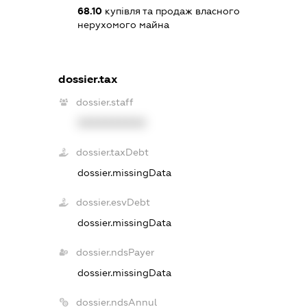
68.10
купівля та продаж власного
нерухомого майна
dossier.tax
dossier.staff
XXXXXXXXXX
dossier.taxDebt
dossier.missingData
dossier.esvDebt
dossier.missingData
dossier.ndsPayer
dossier.missingData
dossier.ndsAnnul