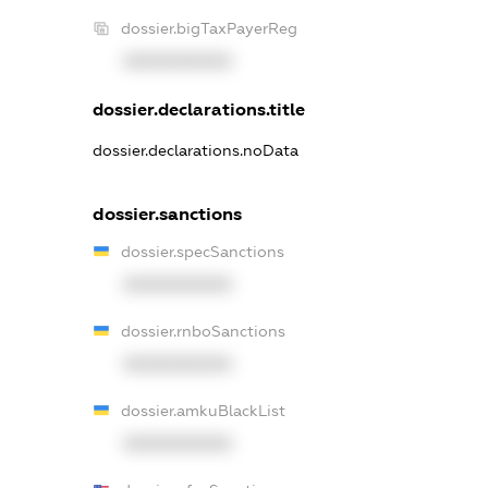
dossier.bigTaxPayerReg
XXXXXXXXXX
dossier.declarations.title
dossier.declarations.noData
dossier.sanctions
dossier.specSanctions
XXXXXXXXXX
dossier.rnboSanctions
XXXXXXXXXX
dossier.amkuBlackList
XXXXXXXXXX