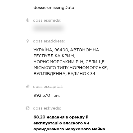
dossier.missingData
dossier.smida:
XXXXXXXXXX
dossier.address:
УКРАЇНА, 96400, АВТОНОМНА
РЕСПУБЛІКА КРИМ,
ЧОРНОМОРСЬКИЙ Р-Н, СЕЛИЩЕ
МІСЬКОГО ТИПУ ЧОРНОМОРСЬКЕ,
ВУЛ.ПІВДЕННА, БУДИНОК 34
dossier.capital:
992 570 грн.
dossier.kveds:
68.20
надання в оренду й
експлуатацію власного чи
орендованого нерухомого майна