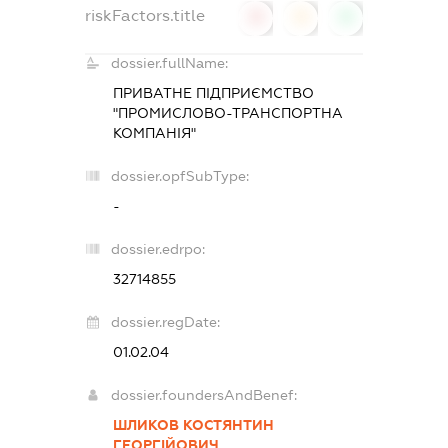
riskFactors.title
0
0
0
dossier.fullName:
ПРИВАТНЕ ПІДПРИЄМСТВО
"ПРОМИСЛОВО-ТРАНСПОРТНА
КОМПАНІЯ"
dossier.opfSubType:
-
dossier.edrpo:
32714855
dossier.regDate:
01.02.04
dossier.foundersAndBenef:
ШЛИКОВ КОСТЯНТИН
ГЕОРГІЙОВИЧ