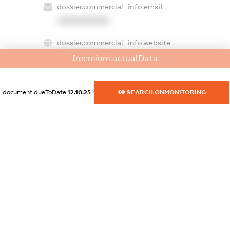
dossier.commercial_info.email
XXXXXXXXXX
dossier.commercial_info.website
XXXXXXXXXX
freemium.actualData
dossier.commercial_info.activity
XXXXXXXXXX
document.dueToDate
12.10.25
SEARCH.ONMONITORING
freemium.exampleText_1
freemium.exampleText_2
freemium.anonymousPerSearch2
FREEMIUM.DETAILS
FREEMIUM.REGISTER