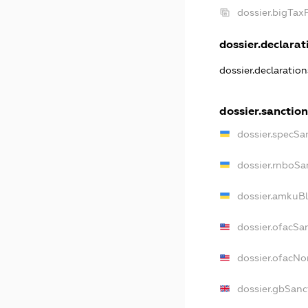
dossier.bigTa
dossier.declarati
dossier.declaratio
dossier.sanction
dossier.specSa
dossier.rnboSa
dossier.amkuBl
dossier.ofacSa
dossier.ofacN
dossier.gbSanc