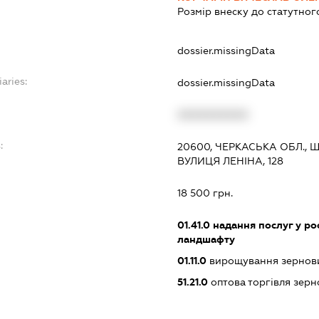
Розмір внеску до статутног
dossier.missingData
aries:
dossier.missingData
XXXXXXXXXX
:
20600, ЧЕРКАСЬКА ОБЛ.,
ВУЛИЦЯ ЛЕНІНА, 128
18 500 грн.
01.41.0
надання послуг у ро
ландшафту
01.11.0
вирощування зернових
51.21.0
оптова торгівля зерн