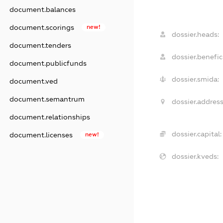
document.balances
document.scorings
new!
dossier.heads:
document.tenders
dossier.benefici
document.publicfunds
dossier.smida:
document.ved
document.semantrum
dossier.address
document.relationships
dossier.capital:
document.licenses
new!
dossier.kveds: