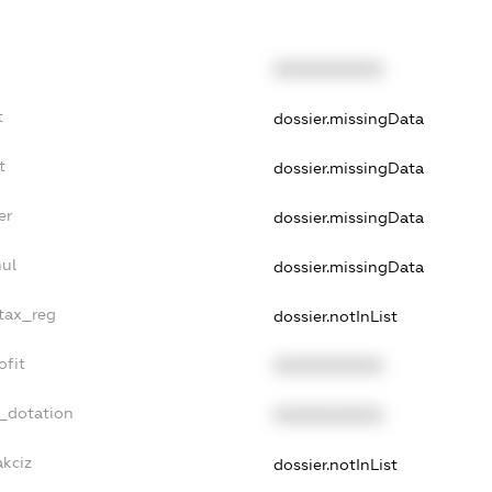
XXXXXXXXXX
t
dossier.missingData
t
dossier.missingData
er
dossier.missingData
nul
dossier.missingData
_tax_reg
dossier.notInList
ofit
XXXXXXXXXX
t_dotation
XXXXXXXXXX
akciz
dossier.notInList