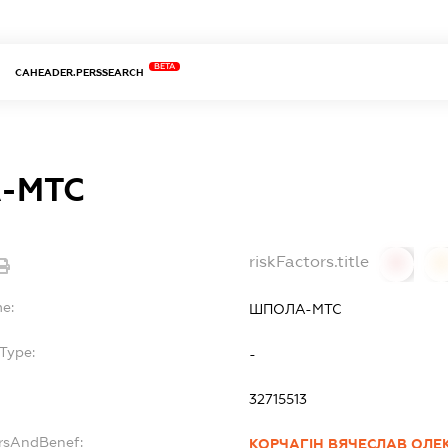
BETA
CAHEADER.PERSSEARCH
-МТС
riskFactors.title
0
0
me:
ШПОЛА-МТС
Type:
-
32715513
ersAndBenef:
КОРЧАГІН ВЯЧЕСЛАВ ОЛ