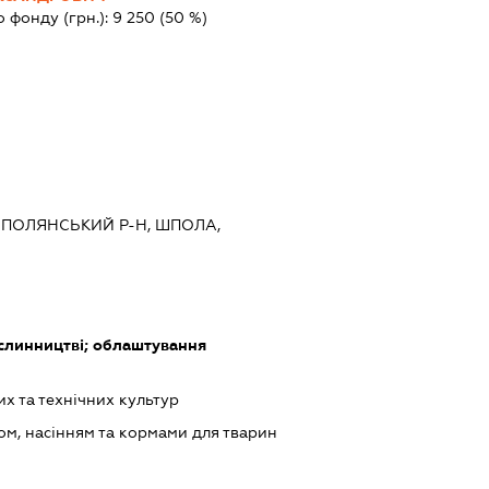
о фонду (грн.):
9 250
(50 %)
 ШПОЛЯНСЬКИЙ Р-Н, ШПОЛА,
слинництві; облаштування
 та технічних культур
ом, насінням та кормами для тварин