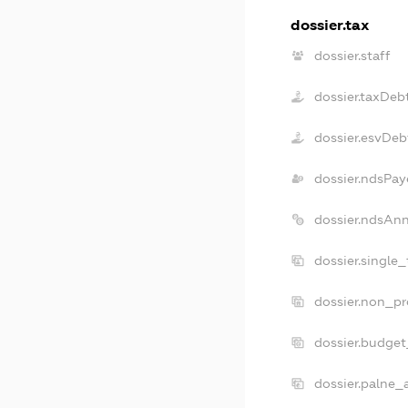
dossier.tax
dossier.staff
dossier.taxDeb
dossier.esvDeb
dossier.ndsPay
dossier.ndsAn
dossier.single
dossier.non_pr
dossier.budge
dossier.palne_