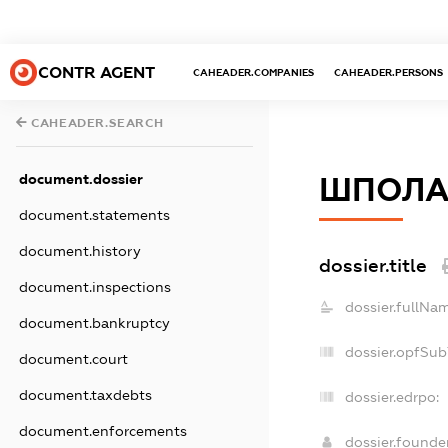
CONTR AGENT
CAHEADER.COMPANIES
CAHEADER.PERSONS
CAHEADER.SEARCH
document.dossier
ШПОЛА
document.statements
document.history
dossier.title
document.inspections
dossier.fullNa
document.bankruptcy
dossier.opfSub
document.court
document.taxdebts
dossier.edrpo:
document.enforcements
dossier.found