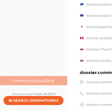
dossier.ausSan
dossier.euSanc
dossier.japanS
dossier.canada
dossier.rfSanc
dossier.russian
dossier.comme
freemium.actualData
dossier.commer
dossier.commer
document.dueToDate
24.03.17
SEARCH.ONMONITORING
dossier.commer