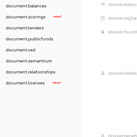
dossier.edrpo:
document.balances
document.scorings
new!
dossier.regDa
document.tenders
dossier.foun
document.publicfunds
document.ved
document.semantrum
document.relationships
dossier.heads
document.licenses
new!
dossier.benefi