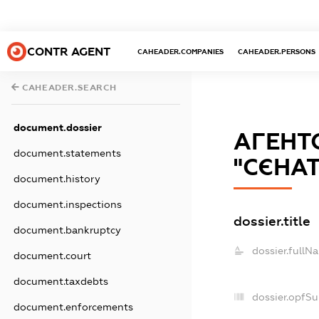
CONTR AGENT
CAHEADER.COMPANIES
CAHEADER.PERSONS
CAHEADER.SEARCH
document.dossier
АГЕНТС
document.statements
"СЄНА
document.history
document.inspections
dossier.title
document.bankruptcy
dossier.fullN
document.court
document.taxdebts
dossier.opfS
document.enforcements