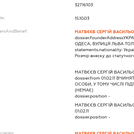
32716103
te:
15.10.03
dersAndBenef:
МАТВЄЄВ СЕРГІЙ ВАСИЛЬ
dossier.founderAddress
УКРА
ОДЕСА, ВУЛИЦЯ ЛЬВА ТОЛ
statements.nationality:
Укра
Розмір внеску до статутног
:
МАТВЄЄВ СЕРГІЙ ВАСИЛЬ
dossier.from 01.02.11
ВЧИНЯТИ
ОСОБИ, У ТОМУ ЧИСЛІ П
(НЕМАЄ)
dossier.position -
МАТВЄЄВ СЕРГІЙ ВАСИЛЬ
01.02.11
dossier.position -
ciaries:
МАТВЄЄВ СЕРГІЙ ВАСИЛЬ