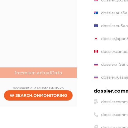
dossier.gbSan
dossier.ausSa
dossier.euSan
dossier.japan
dossier.cana
dossier.rfSan
freemium.actualData
dossier.russia
document.dueToDate
04.05.25
dossier.comm
SEARCH.ONMONITORING
dossier.comme
dossier.comm
dossier.comme