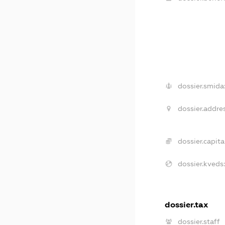
dossier.smida
dossier.addres
dossier.capital
dossier.kveds:
dossier.tax
dossier.staff