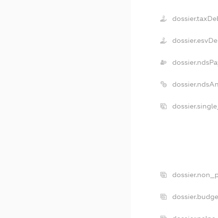
dossier.taxDe
dossier.esvDe
dossier.ndsPa
dossier.ndsA
dossier.singl
dossier.non_p
dossier.budg