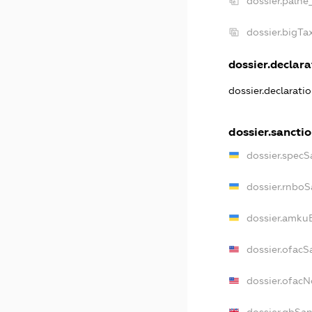
dossier.palne
dossier.bigT
dossier.declarat
dossier.declarati
dossier.sancti
dossier.specS
dossier.rnboS
dossier.amkuB
dossier.ofacS
dossier.ofac