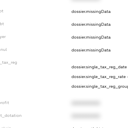
bt
dossier.missingData
bt
dossier.missingData
yer
dossier.missingData
nnul
dossier.missingData
e_tax_reg
dossier.single_tax_reg_date -
dossier.single_tax_reg_rate 
dossier.single_tax_reg_grou
rofit
XXXXXXXXXX
et_dotation
XXXXXXXXXX