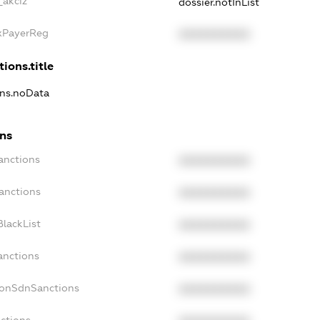
_akciz
dossier.notInList
axPayerReg
XXXXXXXXXX
ions.title
ons.noData
ons
anctions
XXXXXXXXXX
anctions
XXXXXXXXXX
lackList
XXXXXXXXXX
anctions
XXXXXXXXXX
NonSdnSanctions
XXXXXXXXXX