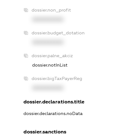
dossier.non_profit
XXXXXXXXXX
dossier.budget_dotation
XXXXXXXXXX
dossier.palne_akciz
dossier.notInList
dossier.bigTaxPayerReg
XXXXXXXXXX
dossier.declarations.title
dossier.declarations.noData
dossier.sanctions