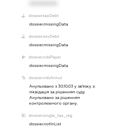
XXXXXXXXXX
dossier.taxDebt
dossier.missingData
dossier.esvDebt
dossier.missingData
dossier.ndsPayer
dossier.missingData
dossier.ndsAnnul
Анульовано з 30.10.03 у зв'язку з:
лiквiдацiя за рiшенням суду
Анульовано за рiшенням
контролюючого органу.
dossier.single_tax_reg
dossier.notInList