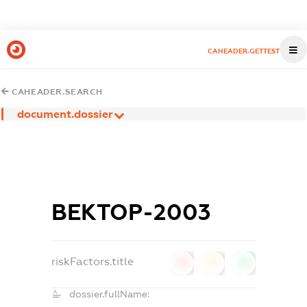
CAHEADER.GETTEST
CAHEADER.SEARCH
document.dossier
ВЕКТОР-2003
riskFactors.title
0
0
0
dossier.fullName: