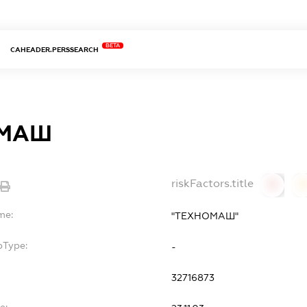
BETA
CAHEADER.PERSSEARCH
ОМАШ
riskFactors.title
0
0
me:
"ТЕХНОМАШ"
bType:
-
32716873
e: