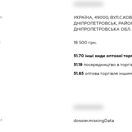
XXXXXXXXXX
s:
УКРАЇНА, 49000, ВУЛ.С.КОВА
ДНІПРОПЕТРОВСЬК, РАЙО
ДНІПРОПЕТРОВСЬКА ОБЛ.
:
18 500 грн.
51.70
інші види оптової торг
51.19
посередництво в торгі
51.65
оптова торгівля інши
XXXXXXXXXX
bt
dossier.missingData