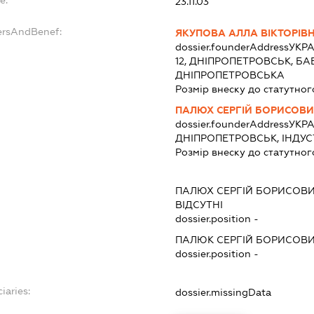
23.11.03
ersAndBenef:
ЯКУПОВА АЛЛА ВІКТОРІВ
dossier.founderAddress
УКРА
12, ДНІПРОПЕТРОВСЬК, Б
ДНІПРОПЕТРОВСЬКА
Розмір внеску до статутног
ПАЛЮХ СЕРГІЙ БОРИСОВ
dossier.founderAddress
УКРА
ДНІПРОПЕТРОВСЬК, ІНДУ
Розмір внеску до статутног
ПАЛЮХ СЕРГІЙ БОРИСОВ
ВІДСУТНІ
dossier.position -
ПАЛЮК СЕРГІЙ БОРИСОВ
dossier.position -
iaries:
dossier.missingData