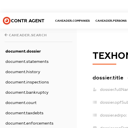
CONTR AGENT
CAHEADER.COMPANIES
CAHEADER.PERSONS
CAHEADER.SEARCH
document.dossier
ТЕХН
document.statements
document.history
dossier.title
document.inspections
dossier.fullNa
document.bankruptcy
dossier.opfSu
document.court
document.taxdebts
dossier.edrpo:
document.enforcements
dossier.regDat