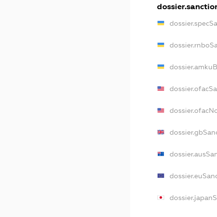
dossier.sanctio
dossier.specS
dossier.rnboS
dossier.amkuB
dossier.ofacS
dossier.ofac
dossier.gbSan
dossier.ausSa
dossier.euSan
dossier.japan