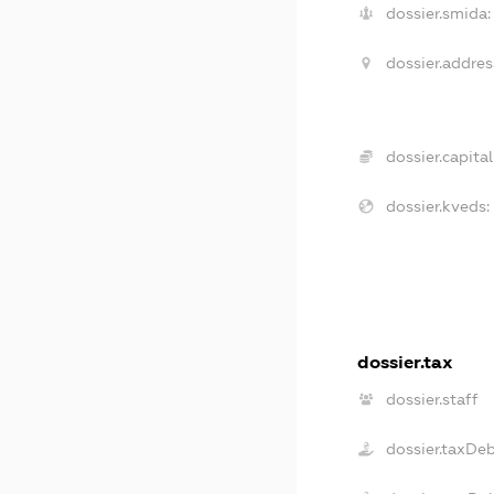
dossier.smida:
dossier.addres
dossier.capital
dossier.kveds:
dossier.tax
dossier.staff
dossier.taxDe