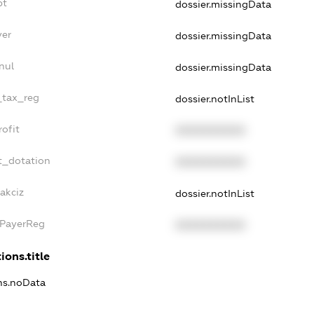
bt
dossier.missingData
yer
dossier.missingData
nul
dossier.missingData
e_tax_reg
dossier.notInList
rofit
XXXXXXXXXX
t_dotation
XXXXXXXXXX
akciz
dossier.notInList
xPayerReg
XXXXXXXXXX
ions.title
ons.noData