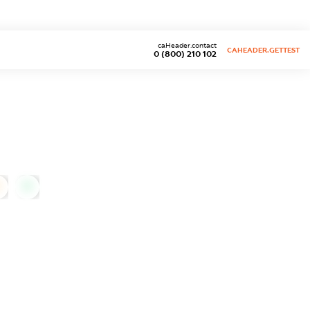
caHeader.contact
CAHEADER.GETTEST
0 (800) 210 102
0