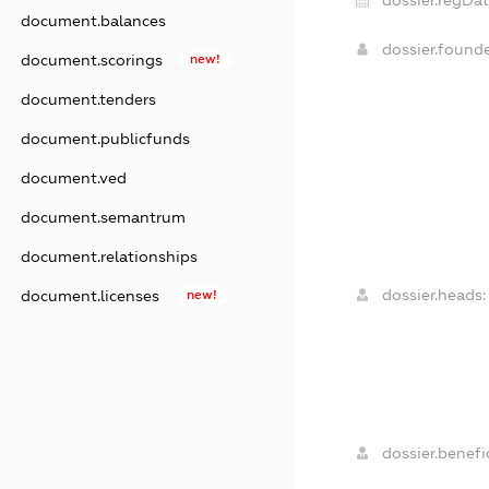
document.balances
dossier.found
document.scorings
new!
document.tenders
document.publicfunds
document.ved
document.semantrum
document.relationships
dossier.heads:
document.licenses
new!
dossier.benefic