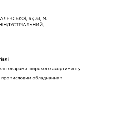
ЛЕВСЬКОЇ, 67, 33, М.
НІНДУСТРІАЛЬНИЙ,
івлі
влі товарами широкого асортименту
м промисловим обладнанням