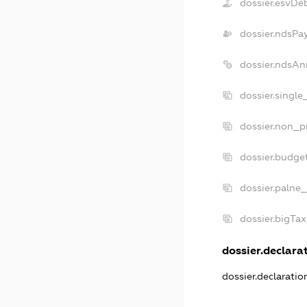
dossier.esvDe
dossier.ndsPa
dossier.ndsAn
dossier.singl
dossier.non_p
dossier.budge
dossier.palne_
dossier.bigTa
dossier.declarat
dossier.declarati