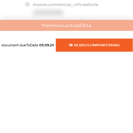
dossier.commercial_info.website
XXXXXXXXXX
dossier.commercial_info.activity
freemium.actualData
XXXXXXXXXX
document.dueToDate
03.09.25
SEARCH.ONMONITORING
freemium.exampleText_1
freemium.exampleText_2
freemium.anonymousPerSearch2
FREEMIUM.DETAILS
FREEMIUM.REGISTER