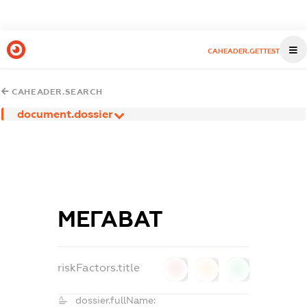
CAHEADER.GETTEST
CAHEADER.SEARCH
document.dossier
МЕГАВАТ
riskFactors.title
0
0
0
dossier.fullName: