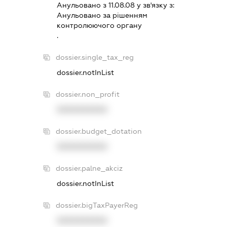
Анульовано з 11.08.08 у зв'язку з:
Анульовано за рiшенням
контролюючого органу
.
dossier.single_tax_reg
dossier.notInList
dossier.non_profit
XXXXXXXXXX
dossier.budget_dotation
XXXXXXXXXX
dossier.palne_akciz
dossier.notInList
dossier.bigTaxPayerReg
XXXXXXXXXX