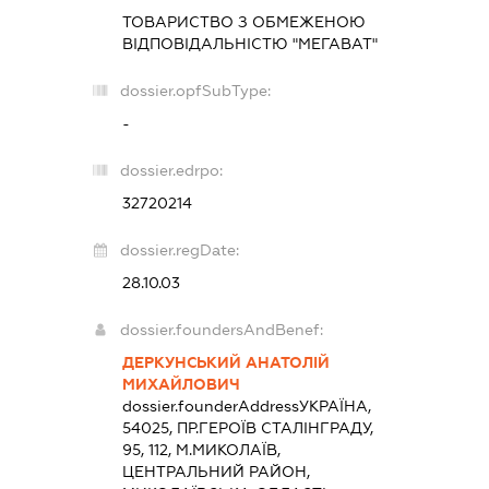
ТОВАРИСТВО З ОБМЕЖЕНОЮ
ВІДПОВІДАЛЬНІСТЮ "МЕГАВАТ"
dossier.opfSubType:
-
dossier.edrpo:
32720214
dossier.regDate:
28.10.03
dossier.foundersAndBenef:
ДЕРКУНСЬКИЙ АНАТОЛІЙ
МИХАЙЛОВИЧ
dossier.founderAddress
УКРАЇНА,
54025, ПР.ГЕРОЇВ СТАЛІНГРАДУ,
95, 112, М.МИКОЛАЇВ,
ЦЕНТРАЛЬНИЙ РАЙОН,