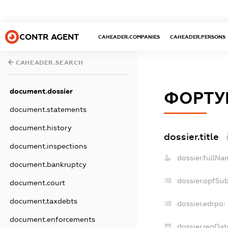
CONTR AGENT
CAHEADER.COMPANIES
CAHEADER.PERSONS
CAHEADER.SEARCH
document.dossier
ФОРТУН
document.statements
document.history
dossier.title
document.inspections
dossier.fullNa
document.bankruptcy
dossier.opfSu
document.court
document.taxdebts
dossier.edrpo:
document.enforcements
dossier.regDat