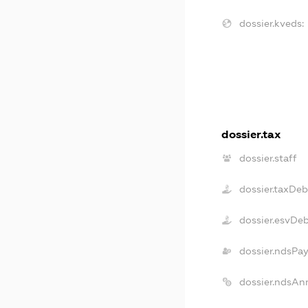
dossier.kveds:
dossier.tax
dossier.staff
dossier.taxDeb
dossier.esvDe
dossier.ndsPa
dossier.ndsAn