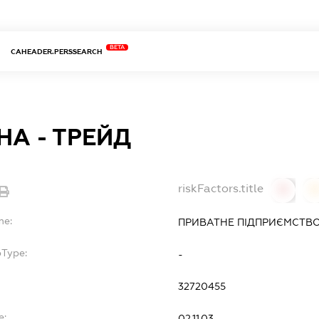
BETA
CAHEADER.PERSSEARCH
А - ТРЕЙД
riskFactors.title
0
0
me:
ПРИВАТНЕ ПІДПРИЄМСТВО
bType:
-
32720455
e:
02.11.03