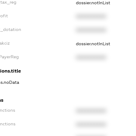
_tax_reg
dossier.notInList
ofit
XXXXXXXXXX
t_dotation
XXXXXXXXXX
akciz
dossier.notInList
xPayerReg
XXXXXXXXXX
ions.title
ons.noData
ns
anctions
XXXXXXXXXX
anctions
XXXXXXXXXX