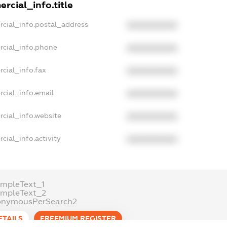
rcial_info.title
rcial_info.postal_address
XXXXXXXXXX
rcial_info.phone
XXXXXXXXXX
cial_info.fax
XXXXXXXXXX
cial_info.email
XXXXXXXXXX
rcial_info.website
XXXXXXXXXX
cial_info.activity
XXXXXXXXXX
ampleText_1
ampleText_2
onymousPerSearch2
ETAILS
FREEMIUM.REGISTER