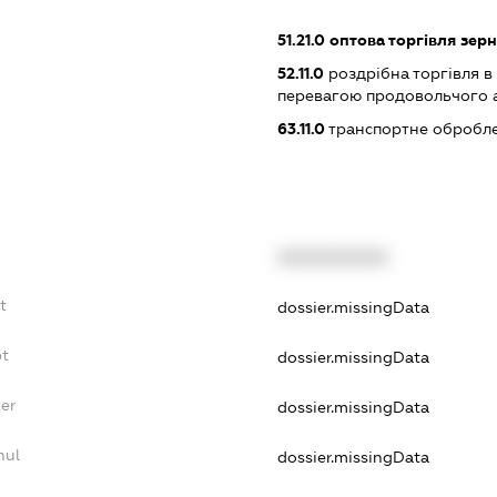
51.21.0
оптова торгівля зерн
52.11.0
роздрібна торгівля в
перевагою продовольчого 
63.11.0
транспортне обробле
XXXXXXXXXX
t
dossier.missingData
bt
dossier.missingData
yer
dossier.missingData
nul
dossier.missingData