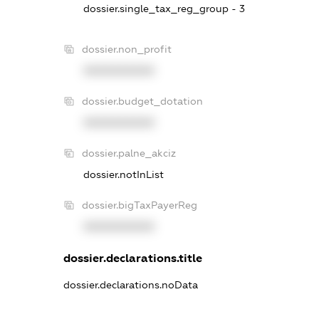
dossier.single_tax_reg_group - 3
dossier.non_profit
XXXXXXXXXX
dossier.budget_dotation
XXXXXXXXXX
dossier.palne_akciz
dossier.notInList
dossier.bigTaxPayerReg
XXXXXXXXXX
dossier.declarations.title
dossier.declarations.noData