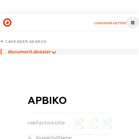
CAHEADER.GETTEST
CAHEADER.SEARCH
document.dossier
АРВІКО
riskFactors.title
0
0
0
dossier.fullName: