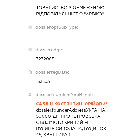
ТОВАРИСТВО З ОБМЕЖЕНОЮ
ВІДПОВІДАЛЬНІСТЮ "АРВІКО"
dossier.opfSubType:
-
dossier.edrpo:
32720654
dossier.regDate:
13.11.03
dossier.foundersAndBenef:
САБЛІН КОСТЯНТИН ЮРІЙОВИЧ
dossier.founderAddress
УКРАЇНА,
50000, ДНІПРОПЕТРОВСЬКА
ОБЛ., МІСТО КРИВИЙ РІГ,
ВУЛИЦЯ СИВОЛАПА, БУДИНОК
45, КВАРТИРА 1