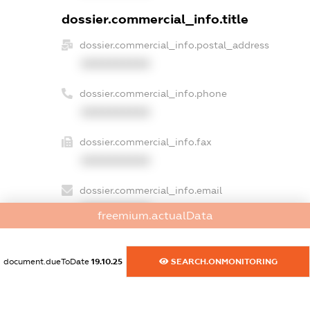
dossier.commercial_info.title
dossier.commercial_info.postal_address
XXXXXXXXXX
dossier.commercial_info.phone
XXXXXXXXXX
dossier.commercial_info.fax
XXXXXXXXXX
dossier.commercial_info.email
XXXXXXXXXX
freemium.actualData
dossier.commercial_info.website
XXXXXXXXXX
document.dueToDate
19.10.25
SEARCH.ONMONITORING
dossier.commercial_info.activity
XXXXXXXXXX