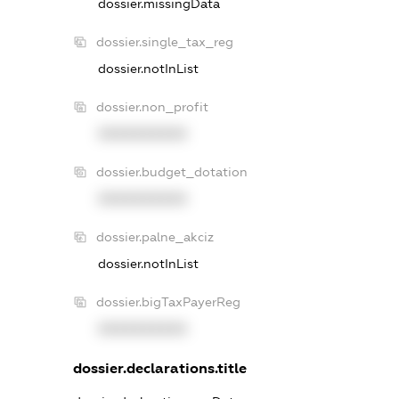
dossier.missingData
dossier.single_tax_reg
dossier.notInList
dossier.non_profit
XXXXXXXXXX
dossier.budget_dotation
XXXXXXXXXX
dossier.palne_akciz
dossier.notInList
dossier.bigTaxPayerReg
XXXXXXXXXX
dossier.declarations.title