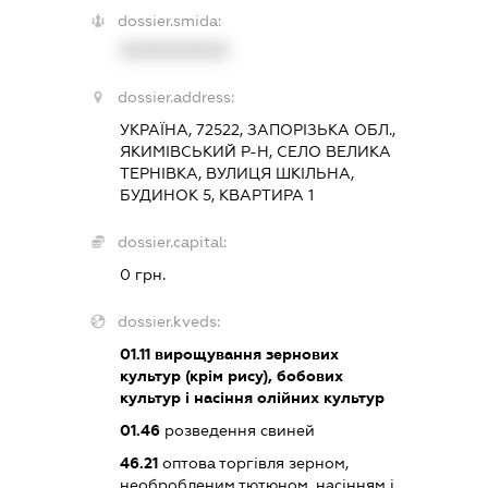
dossier.smida:
XXXXXXXXXX
dossier.address:
УКРАЇНА, 72522, ЗАПОРІЗЬКА ОБЛ.,
ЯКИМІВСЬКИЙ Р-Н, СЕЛО ВЕЛИКА
ТЕРНІВКА, ВУЛИЦЯ ШКІЛЬНА,
БУДИНОК 5, КВАРТИРА 1
dossier.capital:
0 грн.
dossier.kveds:
01.11
вирощування зернових
культур (крім рису), бобових
культур і насіння олійних культур
01.46
розведення свиней
46.21
оптова торгівля зерном,
необробленим тютюном, насінням і