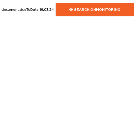
dossier.commercial_info.activity
document.dueToDate
19.03.24
SEARCH.ONMONITORING
XXXXXXXXXX
freemium.exampleText_1
freemium.exampleText_2
freemium.anonymousPerSearch2
FREEMIUM.DETAILS
FREEMIUM.REGISTER