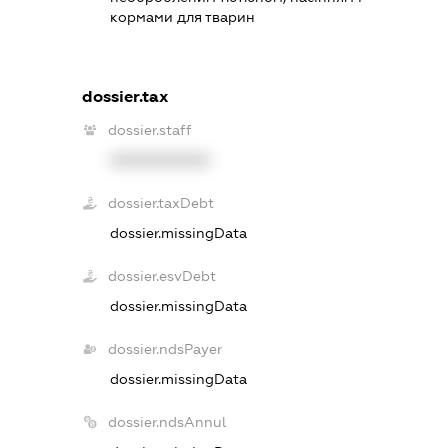
кормами для тварин
dossier.tax
dossier.staff
XXXXXXXXXX
dossier.taxDebt
dossier.missingData
dossier.esvDebt
dossier.missingData
dossier.ndsPayer
dossier.missingData
dossier.ndsAnnul