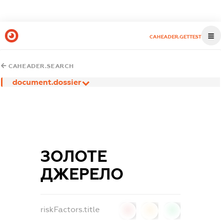
CAHEADER.GETTEST
CAHEADER.SEARCH
document.dossier
ЗОЛОТЕ
ДЖЕРЕЛО
riskFactors.title
0
0
0