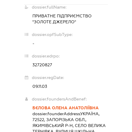
dossier.fullName:
ПРИВАТНЕ ПІДПРИЄМСТВО
"ЗОЛОТЕ ДЖЕРЕЛО"
dossier.opfSubType:
-
dossier.edrpo:
32720827
dossier.regDate:
09.11.03
dossier.foundersAndBenef:
БЄЛОВА ОЛЕНА АНАТОЛІЇВНА
dossier.founderAddress
УКРАЇНА,
72522, ЗАПОРІЗЬКА ОБЛ.,
ЯКИМІВСЬКИЙ Р-Н, СЕЛО ВЕЛИКА
ТЕРНІВКА, ВУЛИЦЯ ШКІЛЬНА,