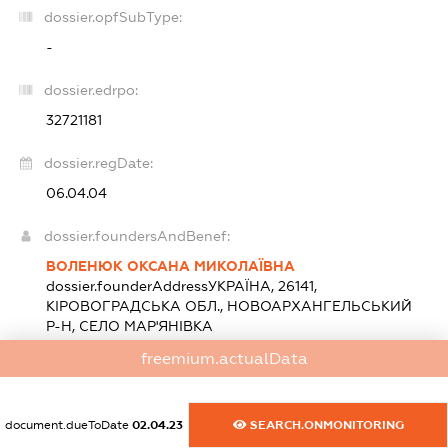
dossier.opfSubType:
-
dossier.edrpo:
32721181
dossier.regDate:
06.04.04
dossier.foundersAndBenef:
ВОЛЕНЮК ОКСАНА МИКОЛАЇВНА
dossier.founderAddress
УКРАЇНА, 26141,
КІРОВОГРАДСЬКА ОБЛ., НОВОАРХАНГЕЛЬСЬКИЙ
Р-Н, СЕЛО МАР'ЯНІВКА
Розмір внеску до статутного фонду (грн.):
50 000
freemium.actualData
(100 %)
dossier.heads:
document.dueToDate
02.04.23
SEARCH.ONMONITORING