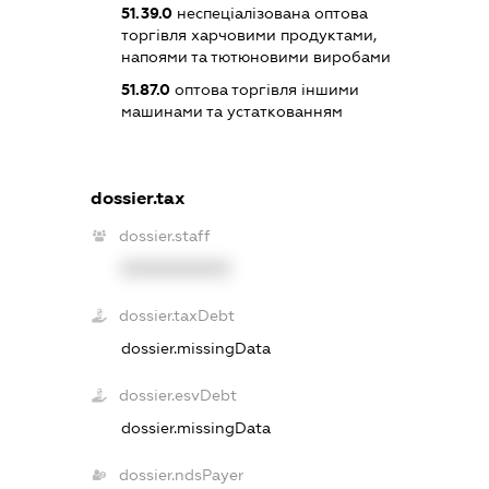
51.39.0
неспеціалізована оптова
торгівля харчовими продуктами,
напоями та тютюновими виробами
51.87.0
оптова торгівля іншими
машинами та устаткованням
dossier.tax
dossier.staff
XXXXXXXXXX
dossier.taxDebt
dossier.missingData
dossier.esvDebt
dossier.missingData
dossier.ndsPayer