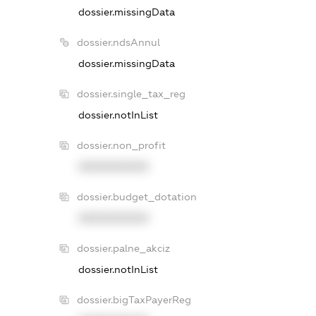
dossier.missingData
dossier.ndsAnnul
dossier.missingData
dossier.single_tax_reg
dossier.notInList
dossier.non_profit
XXXXXXXXXX
dossier.budget_dotation
XXXXXXXXXX
dossier.palne_akciz
dossier.notInList
dossier.bigTaxPayerReg