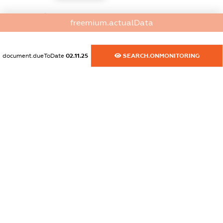
dossier.commercial_info.website
freemium.actualData
XXXXXXXXXX
dossier.commercial_info.activity
document.dueToDate
02.11.25
SEARCH.ONMONITORING
XXXXXXXXXX
freemium.exampleText_1
freemium.exampleText_2
freemium.anonymousPerSearch2
FREEMIUM.DETAILS
FREEMIUM.REGISTER