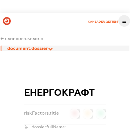
CAHEADER.GETTEST
CAHEADER.SEARCH
document.dossier
ЕНЕРГОКРАФТ
riskFactors.title
0
0
0
dossier.fullName: