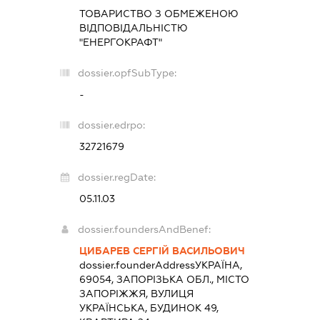
ТОВАРИСТВО З ОБМЕЖЕНОЮ
ВІДПОВІДАЛЬНІСТЮ
"ЕНЕРГОКРАФТ"
dossier.opfSubType:
-
dossier.edrpo:
32721679
dossier.regDate:
05.11.03
dossier.foundersAndBenef:
ЦИБАРЕВ СЕРГІЙ ВАСИЛЬОВИЧ
dossier.founderAddress
УКРАЇНА,
69054, ЗАПОРІЗЬКА ОБЛ., МІСТО
ЗАПОРІЖЖЯ, ВУЛИЦЯ
УКРАЇНСЬКА, БУДИНОК 49,