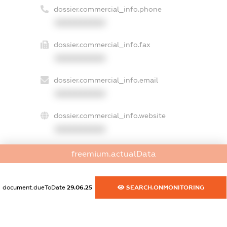
dossier.commercial_info.phone
XXXXXXXXXX
dossier.commercial_info.fax
XXXXXXXXXX
dossier.commercial_info.email
XXXXXXXXXX
dossier.commercial_info.website
XXXXXXXXXX
dossier.commercial_info.activity
freemium.actualData
XXXXXXXXXX
document.dueToDate
29.06.25
SEARCH.ONMONITORING
freemium.exampleText_1
freemium.exampleText_2
freemium.anonymousPerSearch2