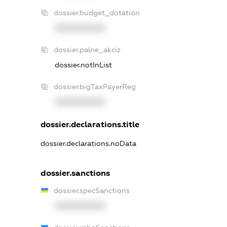
dossier.budget_dotation
XXXXXXXXXX
dossier.palne_akciz
dossier.notInList
dossier.bigTaxPayerReg
XXXXXXXXXX
dossier.declarations.title
dossier.declarations.noData
dossier.sanctions
dossier.specSanctions
XXXXXXXXXX