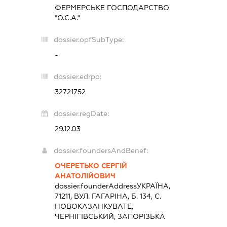
ФЕРМЕРСЬКЕ ГОСПОДАРСТВО
"О.С.А."
dossier.opfSubType:
-
dossier.edrpo:
32721752
dossier.regDate:
29.12.03
dossier.foundersAndBenef:
ОЧЕРЕТЬКО СЕРГІЙ
АНАТОЛІЙОВИЧ
dossier.founderAddress
УКРАЇНА,
71211, ВУЛ. ГАГАРІНА, Б. 134, С.
НОВОКАЗАНКУВАТЕ,
ЧЕРНІГІВСЬКИЙ, ЗАПОРІЗЬКА