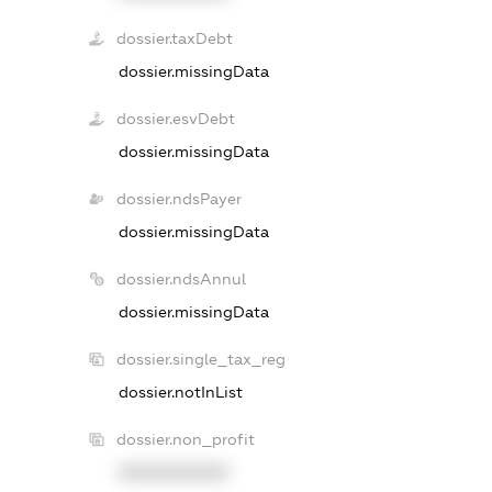
dossier.taxDebt
dossier.missingData
dossier.esvDebt
dossier.missingData
dossier.ndsPayer
dossier.missingData
dossier.ndsAnnul
dossier.missingData
dossier.single_tax_reg
dossier.notInList
dossier.non_profit
XXXXXXXXXX