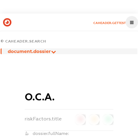
CAHEADER.GETTEST
CAHEADER.SEARCH
document.dossier
О.С.А.
riskFactors.title
0
0
0
dossier.fullName: