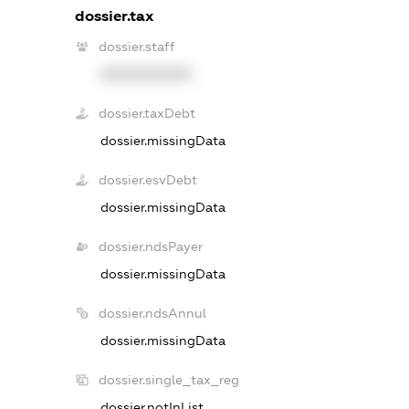
dossier.tax
dossier.staff
XXXXXXXXXX
dossier.taxDebt
dossier.missingData
dossier.esvDebt
dossier.missingData
dossier.ndsPayer
dossier.missingData
dossier.ndsAnnul
dossier.missingData
dossier.single_tax_reg
dossier.notInList