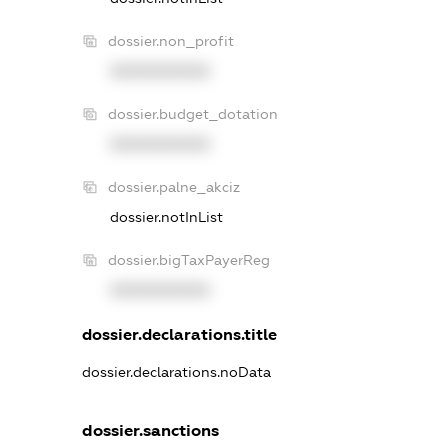
dossier.non_profit
XXXXXXXXXX
dossier.budget_dotation
XXXXXXXXXX
dossier.palne_akciz
dossier.notInList
dossier.bigTaxPayerReg
XXXXXXXXXX
dossier.declarations.title
dossier.declarations.noData
dossier.sanctions