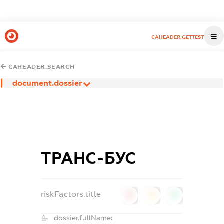
CAHEADER.GETTEST
CAHEADER.SEARCH
document.dossier
ТРАНС-БУС
riskFactors.title
0
0
0
dossier.fullName: