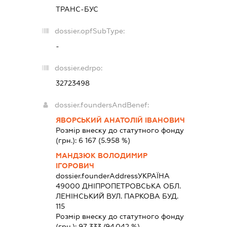
ТРАНС-БУС
dossier.opfSubType:
-
dossier.edrpo:
32723498
dossier.foundersAndBenef:
ЯВОРСЬКИЙ АНАТОЛІЙ ІВАНОВИЧ
Розмір внеску до статутного фонду
(грн.):
6 167
(5.958 %)
МАНДЗЮК ВОЛОДИМИР
ІГОРОВИЧ
dossier.founderAddress
УКРАЇНА
49000 ДНIПРОПЕТРОВСЬКА ОБЛ.
ЛЕНІНСЬКИЙ ВУЛ. ПАРКОВА БУД.
115
Розмір внеску до статутного фонду
(грн.):
97 333
(94.042 %)