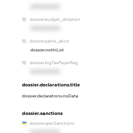
XXXXXXXXXX
dossier.budget_dotation
XXXXXXXXXX
dossier.palne_akciz
dossier.notInList
dossier.bigTaxPayerReg
XXXXXXXXXX
dossier.declarations.title
dossier.declarations.noData
dossier.sanctions
dossier.specSanctions
XXXXXXXXXX