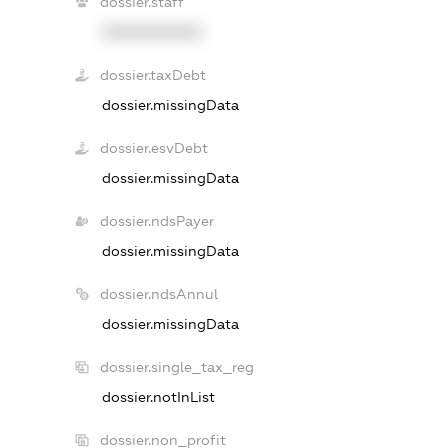
dossier.staff
XXXXXXXXXX
dossier.taxDebt
dossier.missingData
dossier.esvDebt
dossier.missingData
dossier.ndsPayer
dossier.missingData
dossier.ndsAnnul
dossier.missingData
dossier.single_tax_reg
dossier.notInList
dossier.non_profit