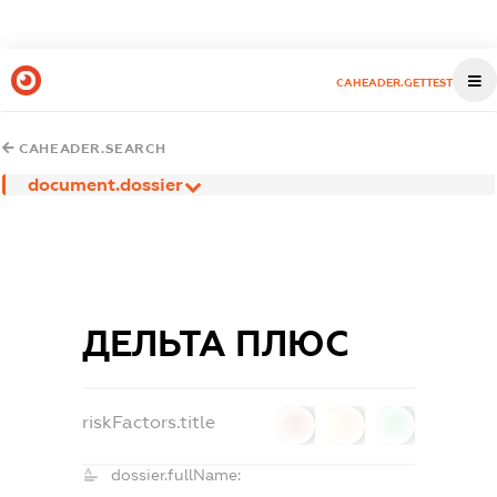
CAHEADER.GETTEST
CAHEADER.SEARCH
document.dossier
ДЕЛЬТА ПЛЮС
riskFactors.title
0
0
0
dossier.fullName: