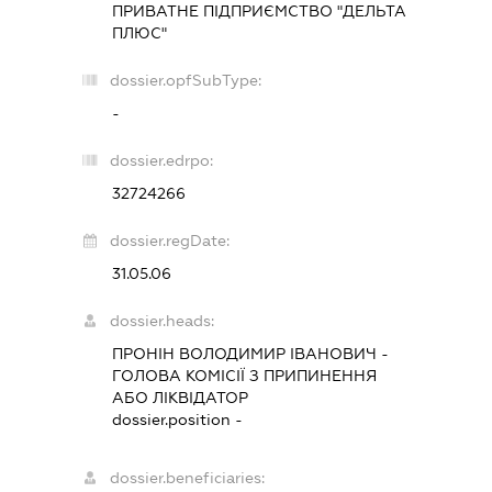
ПРИВАТНЕ ПІДПРИЄМСТВО "ДЕЛЬТА
ПЛЮС"
dossier.opfSubType:
-
dossier.edrpo:
32724266
dossier.regDate:
31.05.06
dossier.heads:
ПРОНІН ВОЛОДИМИР ІВАНОВИЧ
-
ГОЛОВА КОМІСІЇ З ПРИПИНЕННЯ
АБО ЛІКВІДАТОР
dossier.position -
dossier.beneficiaries: