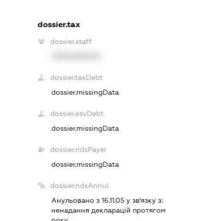
dossier.tax
dossier.staff
XXXXXXXXXX
dossier.taxDebt
dossier.missingData
dossier.esvDebt
dossier.missingData
dossier.ndsPayer
dossier.missingData
dossier.ndsAnnul
Анульовано з 16.11.05 у зв'язку з:
ненадання декларацiй протягом
року