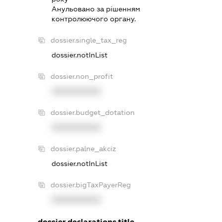
Анульовано за рiшенням
контролюючого органу.
dossier.single_tax_reg
dossier.notInList
dossier.non_profit
XXXXXXXXXX
dossier.budget_dotation
XXXXXXXXXX
dossier.palne_akciz
dossier.notInList
dossier.bigTaxPayerReg
XXXXXXXXXX
dossier.declarations.title