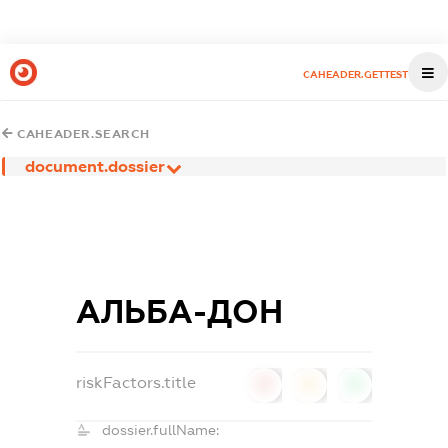
CAHEADER.GETTEST
CAHEADER.SEARCH
document.dossier
АЛЬБА-ДОН
riskFactors.title
0
0
0
dossier.fullName: