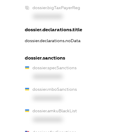
dossier.bigTaxPayerReg
XXXXXXXXXX
dossier.declarations.title
dossier.declarations.noData
dossier.sanctions
dossier.specSanctions
XXXXXXXXXX
dossier.rnboSanctions
XXXXXXXXXX
dossier.amkuBlackList
XXXXXXXXXX