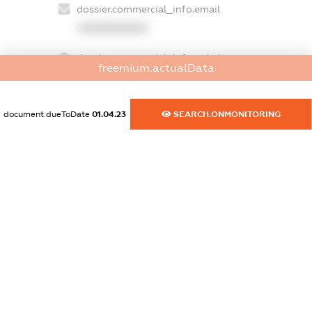
dossier.commercial_info.email
XXXXXXXXXX
dossier.commercial_info.website
freemium.actualData
XXXXXXXXXX
dossier.commercial_info.activity
document.dueToDate
01.04.23
SEARCH.ONMONITORING
XXXXXXXXXX
freemium.exampleText_1
freemium.exampleText_2
freemium.anonymousPerSearch2
FREEMIUM.DETAILS
FREEMIUM.REGISTER