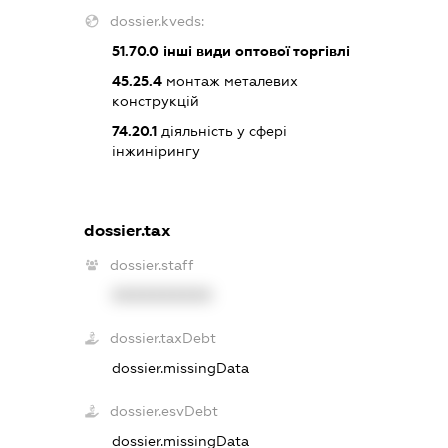
dossier.kveds:
51.70.0
інші види оптової торгівлі
45.25.4
монтаж металевих
конструкцій
74.20.1
діяльність у сфері
інжинірингу
dossier.tax
dossier.staff
XXXXXXXXXX
dossier.taxDebt
dossier.missingData
dossier.esvDebt
dossier.missingData