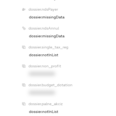
dossier.ndsPayer
dossier.missingData
dossier.ndsAnnul
dossier.missingData
dossier.single_tax_reg
dossier.notInList
dossier.non_profit
XXXXXXXXXX
dossier.budget_dotation
XXXXXXXXXX
dossier.palne_akciz
dossier.notInList