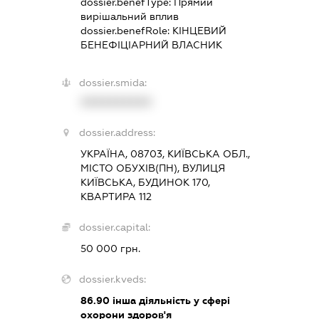
dossier.benefType:
Прямий
вирішальний вплив
dossier.benefRole:
КІНЦЕВИЙ
БЕНЕФІЦІАРНИЙ ВЛАСНИК
dossier.smida:
XXXXXXXXXX
dossier.address:
УКРАЇНА, 08703, КИЇВСЬКА ОБЛ.,
МІСТО ОБУХІВ(ПН), ВУЛИЦЯ
КИЇВСЬКА, БУДИНОК 170,
КВАРТИРА 112
dossier.capital:
50 000 грн.
dossier.kveds:
86.90
інша діяльність у сфері
охорони здоров'я