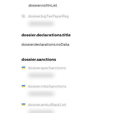
dossier.notInList
dossier.bigTaxPayerReg
XXXXXXXXXX
dossier.declarations.title
dossier.declarations.noData
dossier.sanctions
dossier.specSanctions
XXXXXXXXXX
dossier.rnboSanctions
XXXXXXXXXX
dossier.amkuBlackList
XXXXXXXXXX