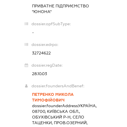
ПРИВАТНЕ ПІДПРИЄМСТВО
"ЮНОНА"
dossier.opfSubType:
-
dossier.edrpo:
32724622
dossier.regDate:
28.10.03
dossier.foundersAndBenef:
ПЕТРЕНКО МИКОЛА
ТИМОФІЙОВИЧ
dossier.founderAddress
УКРАЇНА,
08700, КИЇВСЬКА ОБЛ.,
ОБУХІВСЬКИЙ Р-Н, СЕЛО
ТАЦЕНКИ, ПРОВ.ОЗЕРНИЙ,