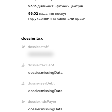
93.13
діяльність фітнес-центрів
96.02
надання послуг
перукарнями та салонами краси
dossier.tax
dossier.staff
XXXXXXXXXX
dossier.taxDebt
dossier.missingData
dossier.esvDebt
dossier.missingData
dossier.ndsPayer
dossier.missingData