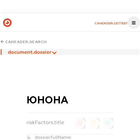
CAHEADER.GETTEST
CAHEADER.SEARCH
document.dossier
ЮНОНА
riskFactors.title
0
0
0
dossier.fullName: