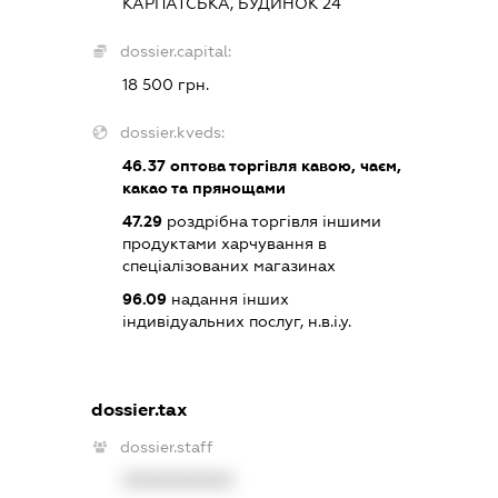
КАРПАТСЬКА, БУДИНОК 24
dossier.capital:
18 500 грн.
dossier.kveds:
46.37
оптова торгівля кавою, чаєм,
какао та прянощами
47.29
роздрібна торгівля іншими
продуктами харчування в
спеціалізованих магазинах
96.09
надання інших
індивідуальних послуг, н.в.і.у.
dossier.tax
dossier.staff
XXXXXXXXXX