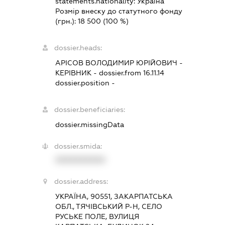
statements.nationality:
Україна
Розмір внеску до статутного фонду
(грн.):
18 500
(100 %)
dossier.heads:
АРІСОВ ВОЛОДИМИР ЮРІЙОВИЧ
-
КЕРІВНИК
- dossier.from 16.11.14
dossier.position -
dossier.beneficiaries:
dossier.missingData
dossier.smida:
XXXXXXXXXX
dossier.address:
УКРАЇНА, 90551, ЗАКАРПАТСЬКА
ОБЛ., ТЯЧІВСЬКИЙ Р-Н, СЕЛО
РУСЬКЕ ПОЛЕ, ВУЛИЦЯ