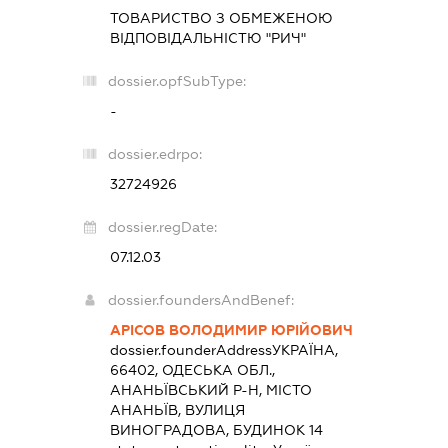
ТОВАРИСТВО З ОБМЕЖЕНОЮ
ВІДПОВІДАЛЬНІСТЮ "РИЧ"
dossier.opfSubType:
-
dossier.edrpo:
32724926
dossier.regDate:
07.12.03
dossier.foundersAndBenef:
АРІСОВ ВОЛОДИМИР ЮРІЙОВИЧ
dossier.founderAddress
УКРАЇНА,
66402, ОДЕСЬКА ОБЛ.,
АНАНЬЇВСЬКИЙ Р-Н, МІСТО
АНАНЬЇВ, ВУЛИЦЯ
ВИНОГРАДОВА, БУДИНОК 14