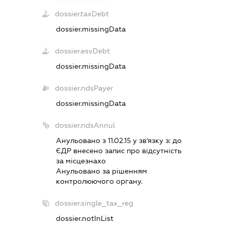
dossier.taxDebt
dossier.missingData
dossier.esvDebt
dossier.missingData
dossier.ndsPayer
dossier.missingData
dossier.ndsAnnul
Анульовано з 11.02.15 у зв'язку з:
до
ЄДР внесено запис про вiдсутнiсть
за мiсцезнахо
Анульовано за рiшенням
контролюючого органу.
dossier.single_tax_reg
dossier.notInList