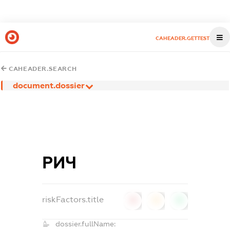
CAHEADER.GETTEST
CAHEADER.SEARCH
document.dossier
РИЧ
riskFactors.title
0
0
0
dossier.fullName: