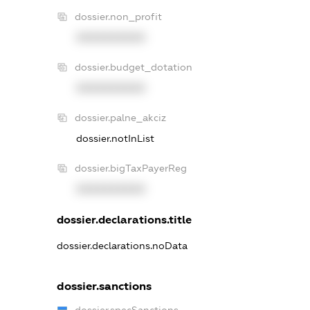
dossier.non_profit
XXXXXXXXXX
dossier.budget_dotation
XXXXXXXXXX
dossier.palne_akciz
dossier.notInList
dossier.bigTaxPayerReg
XXXXXXXXXX
dossier.declarations.title
dossier.declarations.noData
dossier.sanctions
dossier.specSanctions