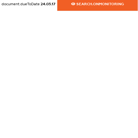
document.dueToDate
24.03.17
SEARCH.ONMONITORING
dossier.commercial_info.website
XXXXXXXXXX
dossier.commercial_info.activity
XXXXXXXXXX
freemium.exampleText_1
freemium.exampleText_2
freemium.anonymousPerSearch2
FREEMIUM.DETAILS
FREEMIUM.REGISTER