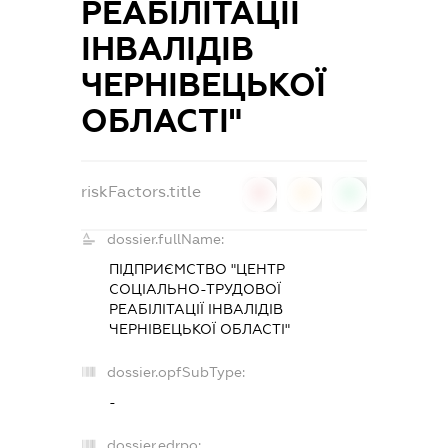
РЕАБІЛІТАЦІЇ
ІНВАЛІДІВ
ЧЕРНІВЕЦЬКОЇ
ОБЛАСТІ"
riskFactors.title
0
0
0
dossier.fullName:
ПІДПРИЄМСТВО "ЦЕНТР
СОЦІАЛЬНО-ТРУДОВОЇ
РЕАБІЛІТАЦІЇ ІНВАЛІДІВ
ЧЕРНІВЕЦЬКОЇ ОБЛАСТІ"
dossier.opfSubType:
-
dossier.edrpo: