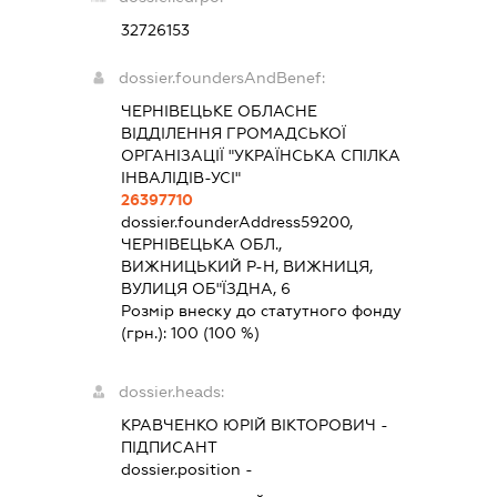
32726153
dossier.foundersAndBenef:
ЧЕРНІВЕЦЬКЕ ОБЛАСНЕ
ВІДДІЛЕННЯ ГРОМАДСЬКОЇ
ОРГАНІЗАЦІЇ "УКРАЇНСЬКА СПІЛКА
ІНВАЛІДІВ-УСІ"
26397710
dossier.founderAddress
59200,
ЧЕРНІВЕЦЬКА ОБЛ.,
ВИЖНИЦЬКИЙ Р-Н, ВИЖНИЦЯ,
ВУЛИЦЯ ОБ"ЇЗДНА, 6
Розмір внеску до статутного фонду
(грн.):
100
(100 %)
dossier.heads:
КРАВЧЕНКО ЮРІЙ ВІКТОРОВИЧ
-
ПІДПИСАНТ
dossier.position -