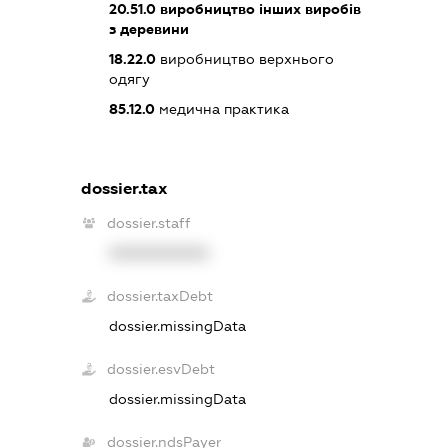
20.51.0
виробництво інших виробів
з деревини
18.22.0
виробництво верхнього
одягу
85.12.0
медична практика
dossier.tax
dossier.staff
XXXXXXXXXX
dossier.taxDebt
dossier.missingData
dossier.esvDebt
dossier.missingData
dossier.ndsPayer