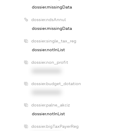
dossier.missingData
dossier.ndsAnnul
dossier.missingData
dossier.single_tax_reg
dossier.notInList
dossier.non_profit
XXXXXXXXXX
dossier.budget_dotation
XXXXXXXXXX
dossier.palne_akciz
dossier.notInList
dossier.bigTaxPayerReg