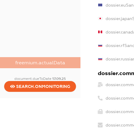
dossier.euSan
dossier.japan
dossier.canad
dossier.rfSan
dossier.russia
freemium.actualData
dossier.comme
document.dueToDate
17.09.25
dossier.comme
SEARCH.ONMONITORING
dossier.comm
dossier.comme
dossier.comme