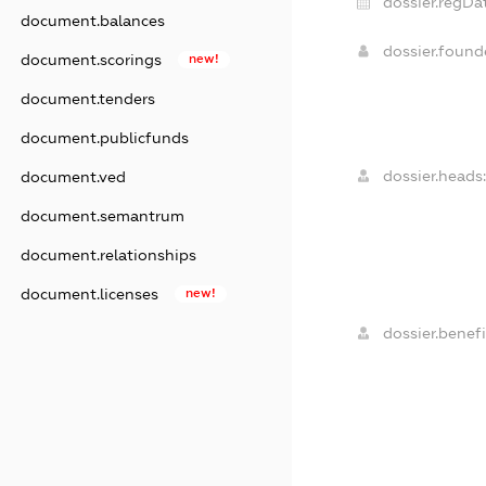
dossier.regDa
document.balances
dossier.foun
document.scorings
new!
document.tenders
document.publicfunds
dossier.heads:
document.ved
document.semantrum
document.relationships
document.licenses
new!
dossier.benefi