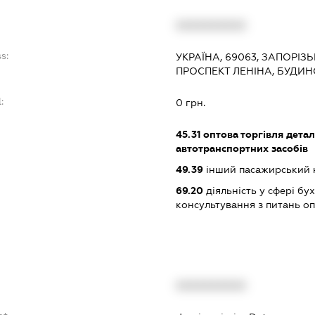
XXXXXXXXXX
s:
УКРАЇНА, 69063, ЗАПОРІЗ
ПРОСПЕКТ ЛЕНІНА, БУДИН
:
0 грн.
45.31
оптова торгівля дета
автотранспортних засобів
49.39
інший пасажирський на
69.20
діяльність у сфері бу
консультування з питань о
XXXXXXXXXX