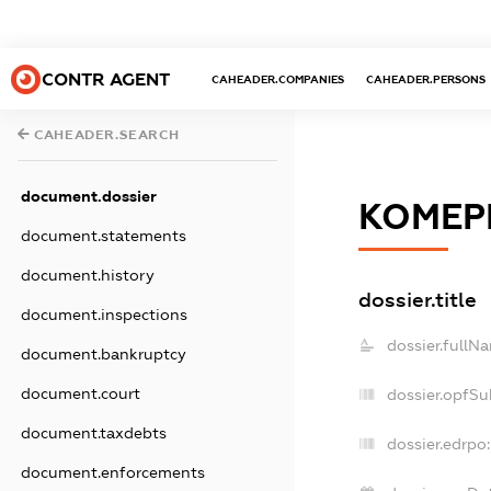
CONTR AGENT
CAHEADER.COMPANIES
CAHEADER.PERSONS
CAHEADER.SEARCH
document.dossier
КОМЕР
document.statements
document.history
dossier.title
document.inspections
dossier.fullN
document.bankruptcy
document.court
dossier.opfSu
document.taxdebts
dossier.edrpo:
document.enforcements