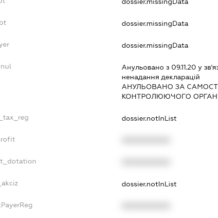
bt
dossier.missingData
bt
dossier.missingData
yer
dossier.missingData
nnul
Анульовано з 09.11.20 у зв'я
ненадання декларацiй
АНУЛЬОВАНО ЗА САМОСТ
КОНТРОЛЮЮЧОГО ОРГАНУ
e_tax_reg
dossier.notInList
rofit
XXXXXXXXXX
et_dotation
XXXXXXXXXX
_akciz
dossier.notInList
axPayerReg
XXXXXXXXXX