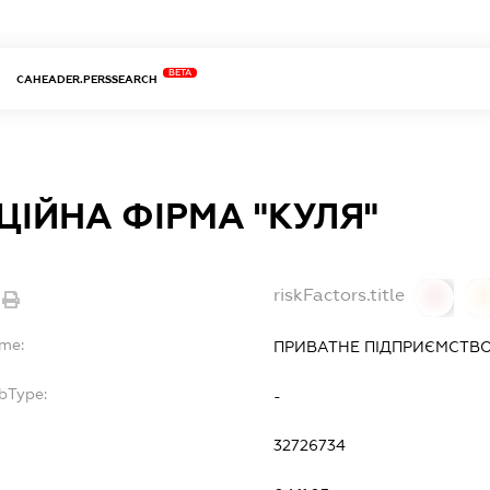
BETA
CAHEADER.PERSSEARCH
ЦІЙНА ФІРМА "КУЛЯ"
riskFactors.title
0
ame:
ПРИВАТНЕ ПІДПРИЄМСТВО 
bType:
-
32726734