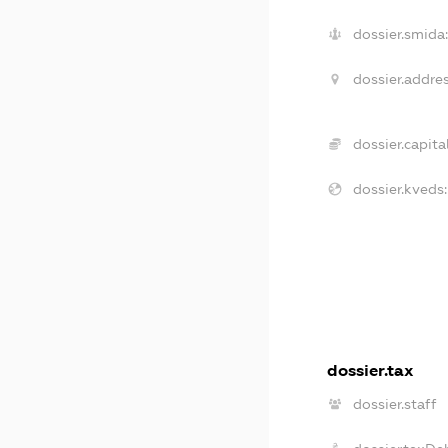
dossier.smida:
dossier.addres
dossier.capital
dossier.kveds:
dossier.tax
dossier.staff