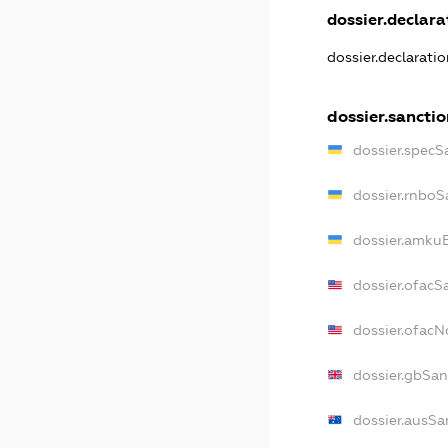
dossier.declarat
dossier.declarati
dossier.sanctio
dossier.specS
dossier.rnboS
dossier.amkuB
dossier.ofacS
dossier.ofac
dossier.gbSan
dossier.ausSa