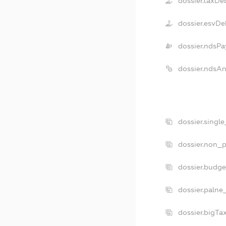
dossier.taxDe
dossier.esvDe
dossier.ndsPa
dossier.ndsA
dossier.singl
dossier.non_p
dossier.budg
dossier.palne
dossier.bigT