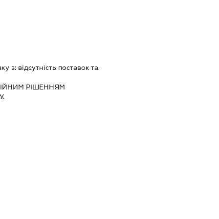
зку з:
вiдсутнiсть поставок та
IЙНИМ РIШЕННЯМ
.