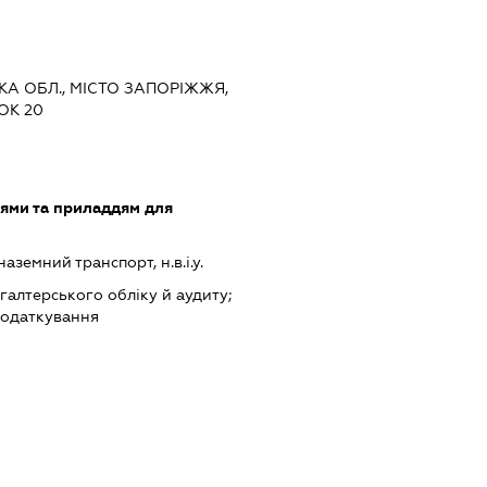
ЬКА ОБЛ., МІСТО ЗАПОРІЖЖЯ,
ОК 20
лями та приладдям для
земний транспорт, н.в.і.у.
хгалтерського обліку й аудиту;
податкування