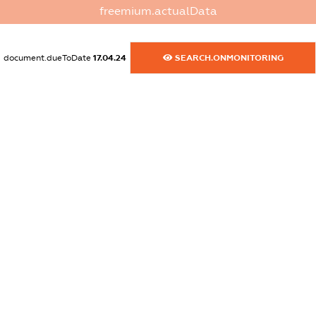
dossier.commercial_info.website
freemium.actualData
XXXXXXXXXX
dossier.commercial_info.activity
document.dueToDate
17.04.24
SEARCH.ONMONITORING
XXXXXXXXXX
freemium.exampleText_1
freemium.exampleText_2
freemium.anonymousPerSearch2
FREEMIUM.DETAILS
FREEMIUM.REGISTER