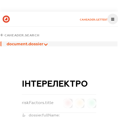
CAHEADER.GETTEST
CAHEADER.SEARCH
document.dossier
ІНТЕРЕЛЕКТРО
riskFactors.title
0
0
0
dossier.fullName: