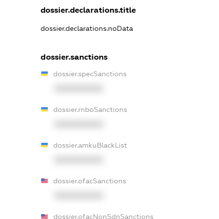
dossier.declarations.title
dossier.declarations.noData
dossier.sanctions
dossier.specSanctions
XXXXXXXXXX
dossier.rnboSanctions
XXXXXXXXXX
dossier.amkuBlackList
XXXXXXXXXX
dossier.ofacSanctions
XXXXXXXXXX
dossier.ofacNonSdnSanctions