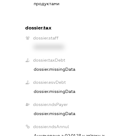
продуктами
dossier.tax
dossier.staff
XXXXXXXXXX
dossier.taxDebt
dossier.missingData
dossier.esvDebt
dossier.missingData
dossier.ndsPayer
dossier.missingData
dossier.ndsAnnul
Анульовано з 02.01.23 у зв'язку з: