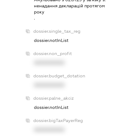
ненадання декларацiй протягом
року
.
dossier.single_tax_reg
dossier.notInList
dossier.non_profit
XXXXXXXXXX
dossier.budget_dotation
XXXXXXXXXX
dossier.palne_akciz
dossier.notInList
dossier.bigTaxPayerReg
XXXXXXXXXX