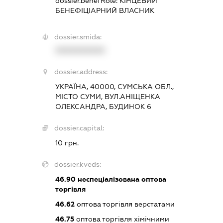
dossier.benefRole:
КІНЦЕВИЙ
БЕНЕФІЦІАРНИЙ ВЛАСНИК
dossier.smida:
XXXXXXXXXX
dossier.address:
УКРАЇНА, 40000, СУМСЬКА ОБЛ.,
МІСТО СУМИ, ВУЛ.АНІЩЕНКА
ОЛЕКСАНДРА, БУДИНОК 6
dossier.capital:
10 грн.
dossier.kveds:
46.90
неспеціалізована оптова
торгівля
46.62
оптова торгівля верстатами
46.75
оптова торгівля хімічними