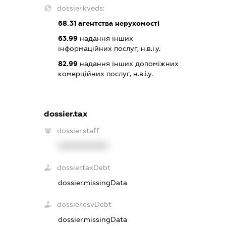
dossier.kveds:
68.31
агентства нерухомості
63.99
надання інших
інформаційних послуг, н.в.і.у.
82.99
надання інших допоміжних
комерційних послуг, н.в.і.у.
dossier.tax
dossier.staff
XXXXXXXXXX
dossier.taxDebt
dossier.missingData
dossier.esvDebt
dossier.missingData