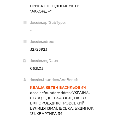
ПРИВАТНЕ ПІДПРИЄМСТВО
"АККОРД +"
dossier.opfSubType:
-
dossier.edrpo:
32726923
dossier.regDate:
06.11.03
dossier.foundersAndBenef:
КВАША ЄВГЕН ВАСИЛЬОВИЧ
dossier.founderAddress
УКРАЇНА,
67700, ОДЕСЬКА ОБЛ., МІСТО
БІЛГОРОД-ДНІСТРОВСЬКИЙ,
ВУЛИЦЯ ІЗМАЇЛЬСЬКА, БУДИНОК
131, КВАРТИРА 34