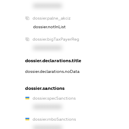
XXXXXXXXXX
dossier.palne_akciz
dossier.notInList
dossier.bigTaxPayerReg
XXXXXXXXXX
dossier.declarations.title
dossier.declarations.noData
dossier.sanctions
dossier.specSanctions
XXXXXXXXXX
dossier.rnboSanctions
XXXXXXXXXX