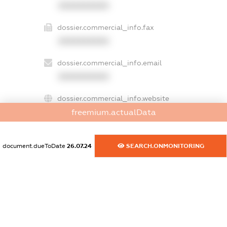
XXXXXXXXXX
dossier.commercial_info.fax
XXXXXXXXXX
dossier.commercial_info.email
XXXXXXXXXX
dossier.commercial_info.website
XXXXXXXXXX
freemium.actualData
dossier.commercial_info.activity
document.dueToDate
26.07.24
SEARCH.ONMONITORING
XXXXXXXXXX
freemium.exampleText_1
freemium.exampleText_2
freemium.anonymousPerSearch2
FREEMIUM.DETAILS