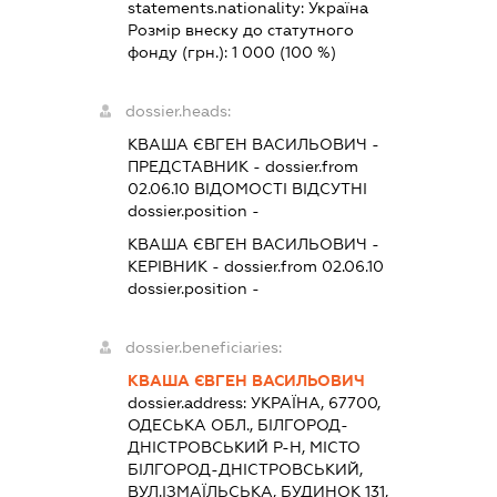
statements.nationality:
Україна
Розмір внеску до статутного
фонду (грн.):
1 000
(100 %)
dossier.heads:
КВАША ЄВГЕН ВАСИЛЬОВИЧ
-
ПРЕДСТАВНИК
- dossier.from
02.06.10
ВІДОМОСТІ ВІДСУТНІ
dossier.position -
КВАША ЄВГЕН ВАСИЛЬОВИЧ
-
КЕРІВНИК
- dossier.from 02.06.10
dossier.position -
dossier.beneficiaries:
КВАША ЄВГЕН ВАСИЛЬОВИЧ
dossier.address:
УКРАЇНА, 67700,
ОДЕСЬКА ОБЛ., БІЛГОРОД-
ДНІСТРОВСЬКИЙ Р-Н, МІСТО
БІЛГОРОД-ДНІСТРОВСЬКИЙ,
ВУЛ.ІЗМАЇЛЬСЬКА, БУДИНОК 131,