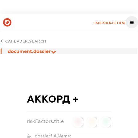
CAHEADER.GETTEST
CAHEADER.SEARCH
document.dossier
АККОРД +
riskFactors.title
0
0
0
dossier.fullName: