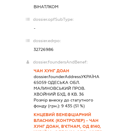
ВІНАТЛКОМ
dossier.opfSubType:
-
dossier.edrpo:
32726986
dossier.foundersAndBenef:
ЧАН ХУНГ ДОАН
dossier.founderAddress
УКРАЇНА
65059 ОДЕСЬКА ОБЛ.
МАЛИНОВСЬКИЙ ПРОВ.
ХВОЙНИЙ БУД. 8 КВ. 36
Розмір внеску до статутного
фонду (грн.):
9 435
(51 %)
КНЦЕВИЙ БЕНЕФЦІАРНИЙ
ВЛАСНИК (КОНТРОЛЕР) - ЧАН
ХУНГ ДОАН, В'ЄТНАМ, ОД 8140,