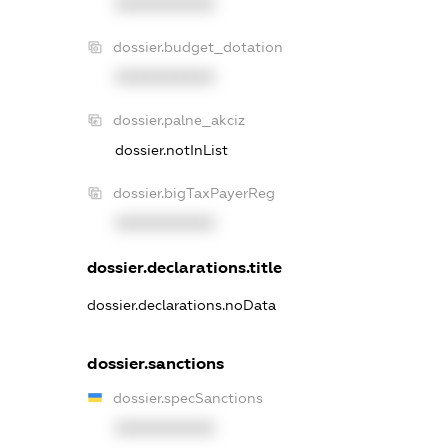
XXXXXXXXXX
dossier.budget_dotation
XXXXXXXXXX
dossier.palne_akciz
dossier.notInList
dossier.bigTaxPayerReg
XXXXXXXXXX
dossier.declarations.title
dossier.declarations.noData
dossier.sanctions
dossier.specSanctions
XXXXXXXXXX