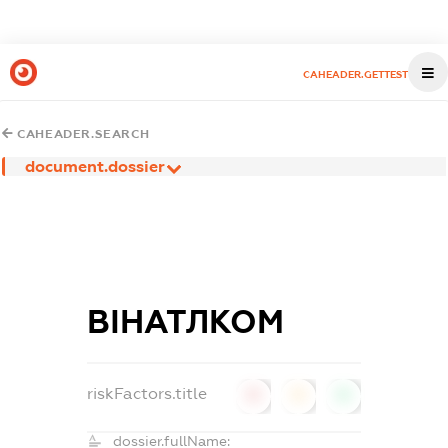
CAHEADER.GETTEST
CAHEADER.SEARCH
document.dossier
ВІНАТЛКОМ
riskFactors.title
0
0
0
dossier.fullName: