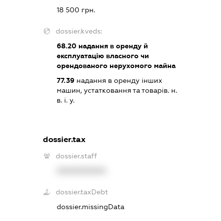
18 500 грн.
dossier.kveds:
68.20
надання в оренду й
експлуатацію власного чи
орендованого нерухомого майна
77.39
надання в оренду інших
машин, устатковання та товарів. н.
в. і. у.
dossier.tax
dossier.staff
XXXXXXXXXX
dossier.taxDebt
dossier.missingData