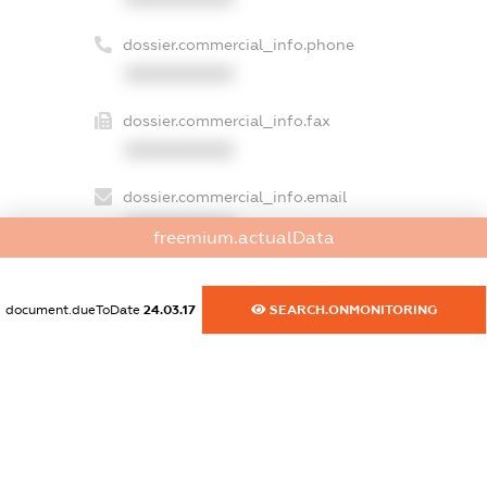
dossier.commercial_info.phone
XXXXXXXXXX
dossier.commercial_info.fax
XXXXXXXXXX
dossier.commercial_info.email
XXXXXXXXXX
freemium.actualData
dossier.commercial_info.website
XXXXXXXXXX
document.dueToDate
24.03.17
SEARCH.ONMONITORING
dossier.commercial_info.activity
XXXXXXXXXX
freemium.exampleText_1