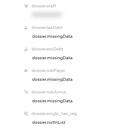
dossier.staff
XXXXXXXXXX
dossier.taxDebt
dossier.missingData
dossier.esvDebt
dossier.missingData
dossier.ndsPayer
dossier.missingData
dossier.ndsAnnul
dossier.missingData
dossier.single_tax_reg
dossier.notInList