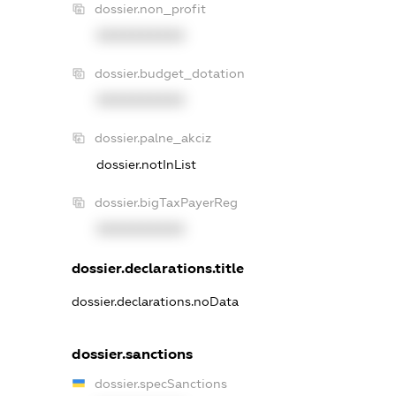
dossier.non_profit
XXXXXXXXXX
dossier.budget_dotation
XXXXXXXXXX
dossier.palne_akciz
dossier.notInList
dossier.bigTaxPayerReg
XXXXXXXXXX
dossier.declarations.title
dossier.declarations.noData
dossier.sanctions
dossier.specSanctions