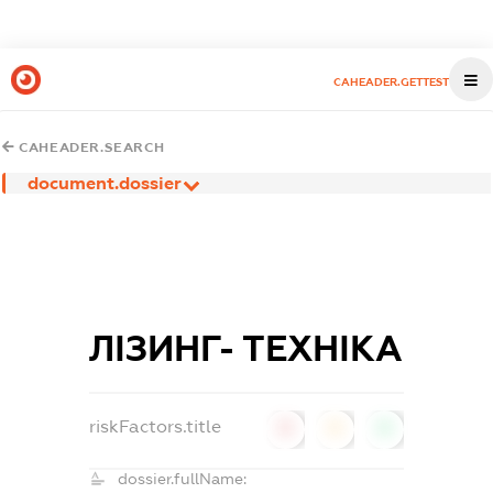
CAHEADER.GETTEST
CAHEADER.SEARCH
document.dossier
ЛІЗИНГ- ТЕХНІКА
riskFactors.title
0
0
0
dossier.fullName: