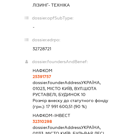
ЛІЗИНГ- ТЕХНІКА
dossier.opfSubType:
-
dossier.edrpo:
32728721
dossier.foundersAndBenef:
НАФКОМ
25391757
dossier.founderAddress
УКРАЇНА,
01023, МІСТО КИЇВ, ВУЛ.ШОТА
РУСТАВЕЛІ, БУДИНОК 10
Розмір внеску до статутного фонду
(грн.):
17 991 600,51
(90 %)
НАФКОМ-ІНВЕСТ
32310298
dossier.founderAddress
УКРАЇНА,
01133, МІСТО КИЇВ, БУЛЬВАР ЛЕСІ