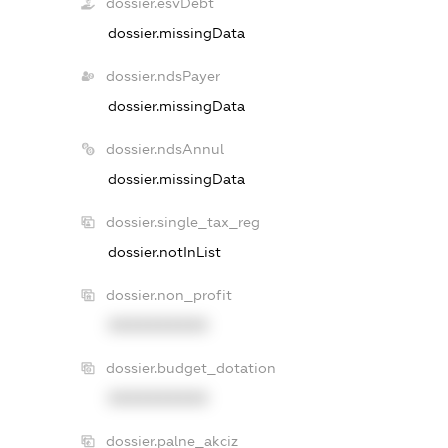
dossier.esvDebt
dossier.missingData
dossier.ndsPayer
dossier.missingData
dossier.ndsAnnul
dossier.missingData
dossier.single_tax_reg
dossier.notInList
dossier.non_profit
XXXXXXXXXX
dossier.budget_dotation
XXXXXXXXXX
dossier.palne_akciz