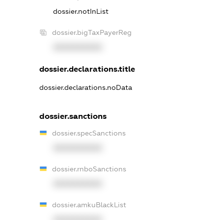
dossier.notInList
dossier.bigTaxPayerReg
XXXXXXXXXX
dossier.declarations.title
dossier.declarations.noData
dossier.sanctions
dossier.specSanctions
XXXXXXXXXX
dossier.rnboSanctions
XXXXXXXXXX
dossier.amkuBlackList
XXXXXXXXXX