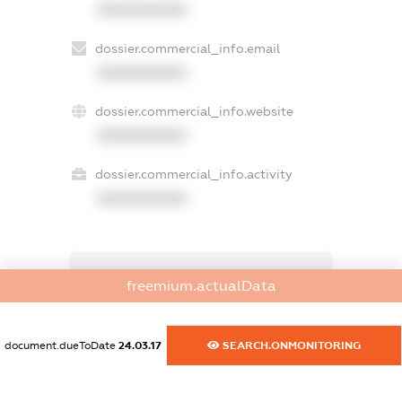
XXXXXXXXXX
dossier.commercial_info.email
XXXXXXXXXX
dossier.commercial_info.website
XXXXXXXXXX
dossier.commercial_info.activity
XXXXXXXXXX
freemium.exampleText_1
freemium.actualData
freemium.exampleText_2
freemium.anonymousPerSearch2
FREEMIUM.DETAILS
document.dueToDate
24.03.17
SEARCH.ONMONITORING
FREEMIUM.REGISTER