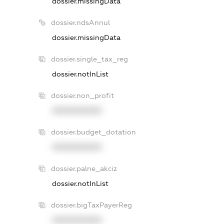
dossier.missingData
dossier.ndsAnnul
dossier.missingData
dossier.single_tax_reg
dossier.notInList
dossier.non_profit
XXXXXXXXXX
dossier.budget_dotation
XXXXXXXXXX
dossier.palne_akciz
dossier.notInList
dossier.bigTaxPayerReg
XXXXXXXXXX