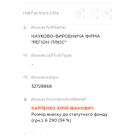
riskFactors.title
0
0
0
dossier.fullName:
НАУКОВО-ВИРОБНИЧА ФІРМА
"РЕГІОН-ПЛЮС"
dossier.opfSubType:
-
dossier.edrpo:
32728868
dossier.foundersAndBenef:
КАРПЕНКО ЮРІЙ ІВАНОВИЧ
Розмір внеску до статутного фонду
(грн.):
6 290
(34 %)