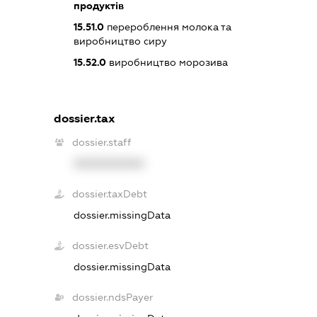
продуктів
15.51.0
перероблення молока та
виробництво сиру
15.52.0
виробництво морозива
dossier.tax
dossier.staff
XXXXXXXXXX
dossier.taxDebt
dossier.missingData
dossier.esvDebt
dossier.missingData
dossier.ndsPayer