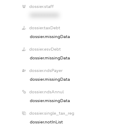
dossier.staff
XXXXXXXXXX
dossier.taxDebt
dossier.missingData
dossier.esvDebt
dossier.missingData
dossier.ndsPayer
dossier.missingData
dossier.ndsAnnul
dossier.missingData
dossier.single_tax_reg
dossier.notInList