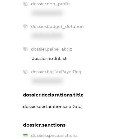
dossier.non_profit
XXXXXXXXXX
dossier.budget_dotation
XXXXXXXXXX
dossier.palne_akciz
dossier.notInList
dossier.bigTaxPayerReg
XXXXXXXXXX
dossier.declarations.title
dossier.declarations.noData
dossier.sanctions
dossier.specSanctions