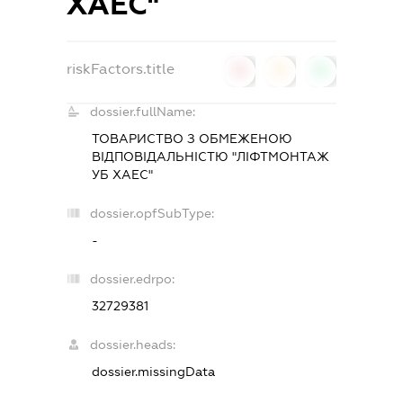
ХАЕС"
riskFactors.title
0
0
0
dossier.fullName:
ТОВАРИСТВО З ОБМЕЖЕНОЮ
ВІДПОВІДАЛЬНІСТЮ "ЛІФТМОНТАЖ
УБ ХАЕС"
dossier.opfSubType:
-
dossier.edrpo:
32729381
dossier.heads:
dossier.missingData