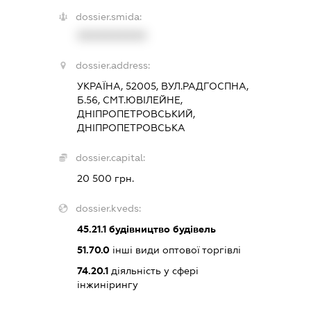
dossier.smida:
XXXXXXXXXX
dossier.address:
УКРАЇНА, 52005, ВУЛ.РАДГОСПНА,
Б.56, СМТ.ЮВІЛЕЙНЕ,
ДНІПРОПЕТРОВСЬКИЙ,
ДНІПРОПЕТРОВСЬКА
dossier.capital:
20 500 грн.
dossier.kveds:
45.21.1
будівництво будівель
51.70.0
інші види оптової торгівлі
74.20.1
діяльність у сфері
інжинірингу