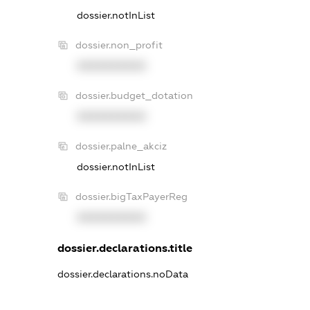
dossier.notInList
dossier.non_profit
XXXXXXXXXX
dossier.budget_dotation
XXXXXXXXXX
dossier.palne_akciz
dossier.notInList
dossier.bigTaxPayerReg
XXXXXXXXXX
dossier.declarations.title
dossier.declarations.noData