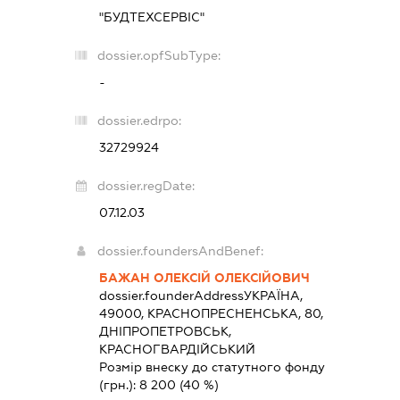
"БУДТЕХСЕРВІС"
dossier.opfSubType:
-
dossier.edrpo:
32729924
dossier.regDate:
07.12.03
dossier.foundersAndBenef:
БАЖАН ОЛЕКСІЙ ОЛЕКСІЙОВИЧ
dossier.founderAddress
УКРАЇНА,
49000, КРАСНОПРЕСНЕНСЬКА, 80,
ДНІПРОПЕТРОВСЬК,
КРАСНОГВАРДІЙСЬКИЙ
Розмір внеску до статутного фонду
(грн.):
8 200
(40 %)