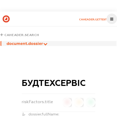
CAHEADER.GETTEST
CAHEADER.SEARCH
document.dossier
БУДТЕХСЕРВІС
riskFactors.title
0
0
0
dossier.fullName: