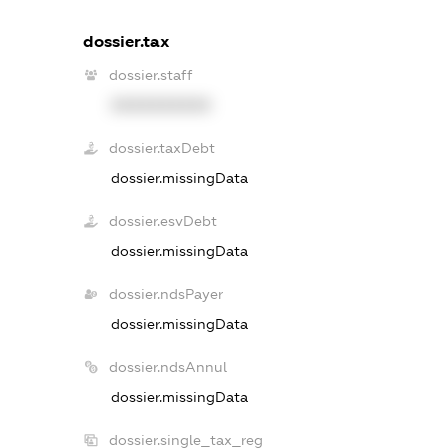
dossier.tax
dossier.staff
XXXXXXXXXX
dossier.taxDebt
dossier.missingData
dossier.esvDebt
dossier.missingData
dossier.ndsPayer
dossier.missingData
dossier.ndsAnnul
dossier.missingData
dossier.single_tax_reg