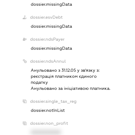
dossier.missingData
dossier.esvDebt
dossier.missingData
dossier.ndsPayer
dossier.missingData
dossier.ndsAnnul
Анульовано з 31.12.05 у зв'язку з:
реєстрацiя платником єдиного
податку
Анульовано за iнiцiативою платника.
dossier.single_tax_reg
dossier.notInList
dossier.non_profit
XXXXXXXXXX