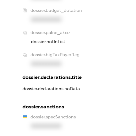
dossier.budget_dotation
XXXXXXXXXX
dossier.palne_akciz
dossier.notInList
dossier.bigTaxPayerReg
XXXXXXXXXX
dossier.declarations.title
dossier.declarations.noData
dossier.sanctions
dossier.specSanctions
XXXXXXXXXX