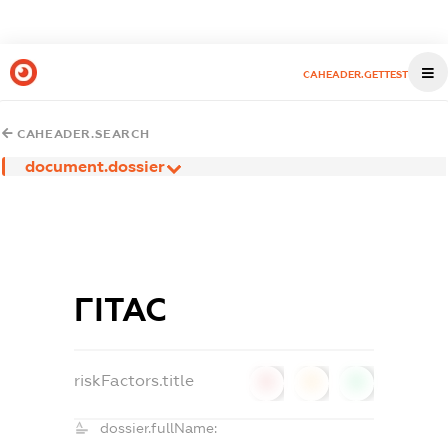
CAHEADER.GETTEST
CAHEADER.SEARCH
document.dossier
ГІТАС
riskFactors.title
0
0
0
dossier.fullName: