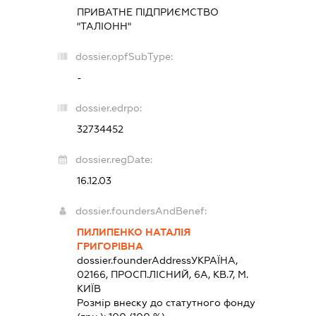
ПРИВАТНЕ ПІДПРИЄМСТВО
"ТАЛІОНН"
dossier.opfSubType:
-
dossier.edrpo:
32734452
dossier.regDate:
16.12.03
dossier.foundersAndBenef:
ПИЛИПЕНКО НАТАЛІЯ
ГРИГОРІВНА
dossier.founderAddress
УКРАЇНА,
02166, ПРОСП.ЛІСНИЙ, 6А, КВ.7, М.
КИЇВ
Розмір внеску до статутного фонду