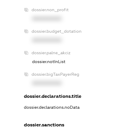
dossier.non_profit
XXXXXXXXXX
dossier.budget_dotation
XXXXXXXXXX
dossier.palne_akciz
dossier.notInList
dossier.bigTaxPayerReg
XXXXXXXXXX
dossier.declarations.title
dossier.declarations.noData
dossier.sanctions