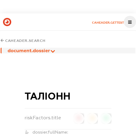
CAHEADER.GETTEST
CAHEADER.SEARCH
document.dossier
ТАЛІОНН
riskFactors.title
0
0
0
dossier.fullName: