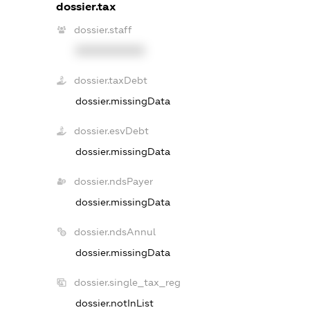
dossier.tax
dossier.staff
XXXXXXXXXX
dossier.taxDebt
dossier.missingData
dossier.esvDebt
dossier.missingData
dossier.ndsPayer
dossier.missingData
dossier.ndsAnnul
dossier.missingData
dossier.single_tax_reg
dossier.notInList