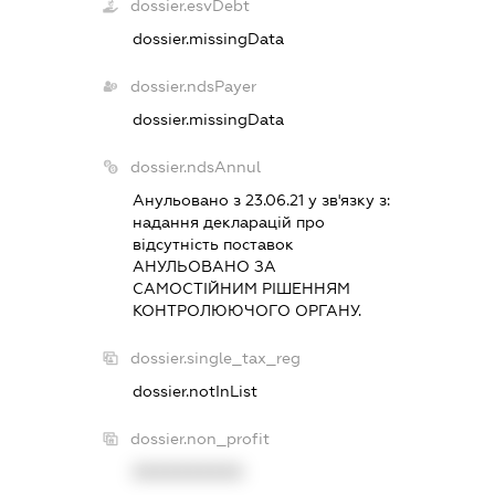
dossier.esvDebt
dossier.missingData
dossier.ndsPayer
dossier.missingData
dossier.ndsAnnul
Анульовано з 23.06.21 у зв'язку з:
надання декларацiй про
вiдсутнiсть поставок
АНУЛЬОВАНО ЗА
САМОСТIЙНИМ РIШЕННЯМ
КОНТРОЛЮЮЧОГО ОРГАНУ.
dossier.single_tax_reg
dossier.notInList
dossier.non_profit
XXXXXXXXXX