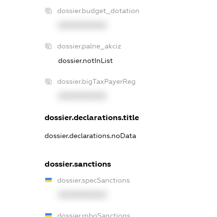
dossier.budget_dotation
XXXXXXXXXX
dossier.palne_akciz
dossier.notInList
dossier.bigTaxPayerReg
XXXXXXXXXX
dossier.declarations.title
dossier.declarations.noData
dossier.sanctions
dossier.specSanctions
XXXXXXXXXX
dossier.rnboSanctions