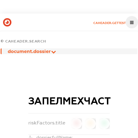
CAHEADER.GETTEST
CAHEADER.SEARCH
document.dossier
ЗАПЕЛМЕХЧАСТ
riskFactors.title
0
0
0
dossier.fullName: