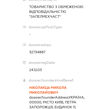
ТОВАРИСТВО З ОБМЕЖЕНОЮ
ВІДПОВІДАЛЬНІСТЮ
"ЗАПЕЛМЕХЧАСТ"
dossier.opfSubType:
-
dossier.edrpo:
32734887
dossier.regDate:
24.12.03
dossier.foundersAndBenef:
НІКОЛАЄЦЬ МИКОЛА
МИКОЛАЙОВИЧ
dossier.founderAddress
УКРАЇНА,
00000, МІСТО КИЇВ, ПЕТРА
ЗАПОРОЖЦЯ, БУДИНОК 11,