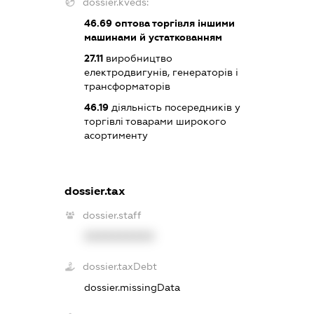
dossier.kveds:
46.69
оптова торгівля іншими
машинами й устаткованням
27.11
виробництво
електродвигунів, генераторів і
трансформаторів
46.19
діяльність посередників у
торгівлі товарами широкого
асортименту
dossier.tax
dossier.staff
XXXXXXXXXX
dossier.taxDebt
dossier.missingData