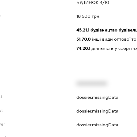
БУДИНОК 4/10
:
18 500 грн.
45.21.1
будівництво будівел
51.70.0
інші види оптової то
74.20.1
діяльність у сфері і
XXXXXXXXXX
bt
dossier.missingData
bt
dossier.missingData
yer
dossier.missingData