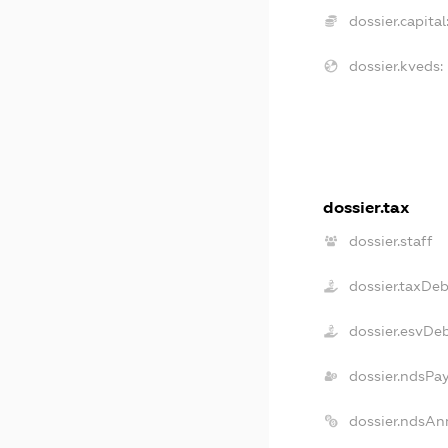
dossier.capital
dossier.kveds:
dossier.tax
dossier.staff
dossier.taxDeb
dossier.esvDe
dossier.ndsPa
dossier.ndsAn