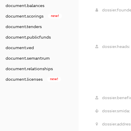
document.balances
dossier.found
document.scorings
new!
document.tenders
document.publicfunds
dossier.heads:
document.ved
document.semantrum
document.relationships
document.licenses
new!
dossier.benefic
dossier.smida:
dossier.addres