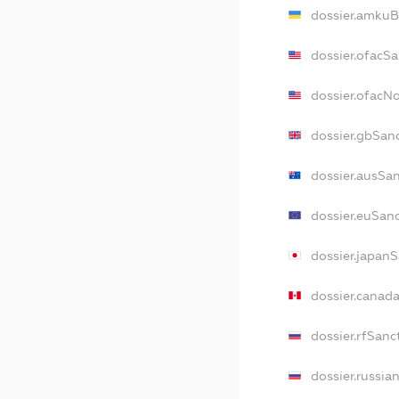
dossier.amkuB
dossier.ofacS
dossier.ofacN
dossier.gbSan
dossier.ausSa
dossier.euSan
dossier.japan
dossier.canad
dossier.rfSanc
dossier.russia