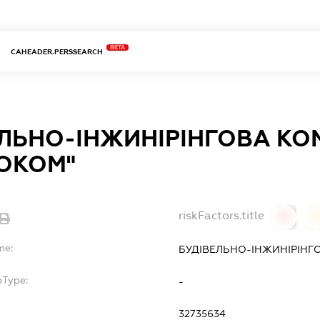
BETA
CAHEADER.PERSSEARCH
ЕЛЬНО-ІНЖИНІРІНГОВА КО
ГОКОМ"
riskFactors.title
0
0
me:
БУДІВЕЛЬНО-ІНЖИНІРІНГ
bType:
-
32735634