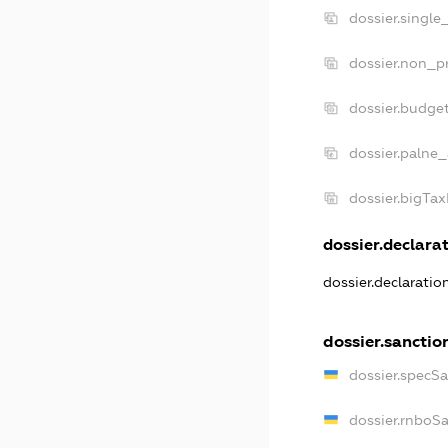
dossier.single
dossier.non_pr
dossier.budge
dossier.palne_
dossier.bigTa
dossier.declarat
dossier.declarati
dossier.sanctio
dossier.specS
dossier.rnboS