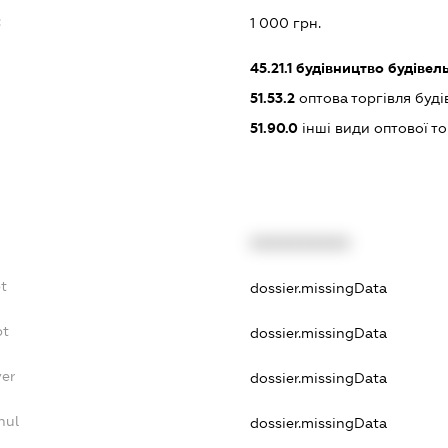
:
1 000 грн.
45.21.1
будівництво будівел
51.53.2
оптова торгівля буд
51.90.0
інші види оптової то
XXXXXXXXXX
t
dossier.missingData
bt
dossier.missingData
yer
dossier.missingData
nul
dossier.missingData