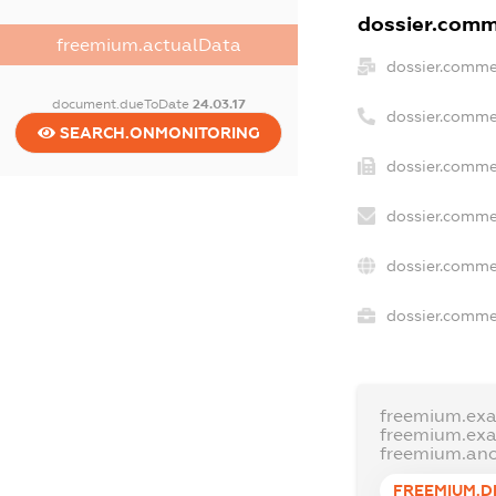
dossier.comme
freemium.actualData
dossier.comme
document.dueToDate
24.03.17
dossier.comme
SEARCH.ONMONITORING
dossier.commer
dossier.comme
dossier.comme
dossier.commer
freemium.ex
freemium.ex
freemium.an
FREEMIUM.D