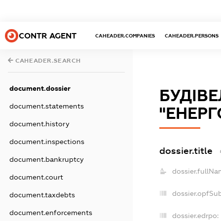
CONTR AGENT
CAHEADER.COMPANIES
CAHEADER.PERSONS
CAHEADER.SEARCH
document.dossier
БУДІВ
document.statements
"ЕНЕР
document.history
document.inspections
dossier.title
document.bankruptcy
dossier.fullNa
document.court
dossier.opfSu
document.taxdebts
document.enforcements
dossier.edrpo: