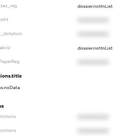
_tax_reg
dossier.notInList
ofit
XXXXXXXXXX
t_dotation
XXXXXXXXXX
akciz
dossier.notInList
xPayerReg
XXXXXXXXXX
ions.title
ons.noData
ns
anctions
XXXXXXXXXX
anctions
XXXXXXXXXX