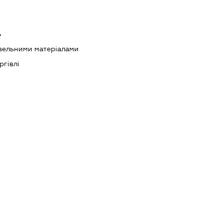
ь
івельними матеріалами
ргівлі