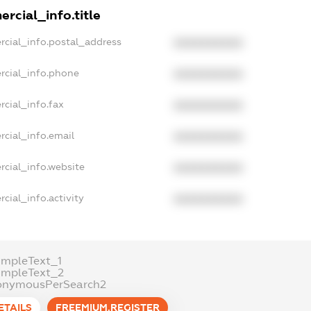
rcial_info.title
rcial_info.postal_address
XXXXXXXXXX
rcial_info.phone
XXXXXXXXXX
cial_info.fax
XXXXXXXXXX
rcial_info.email
XXXXXXXXXX
rcial_info.website
XXXXXXXXXX
cial_info.activity
XXXXXXXXXX
ampleText_1
ampleText_2
onymousPerSearch2
ETAILS
FREEMIUM.REGISTER