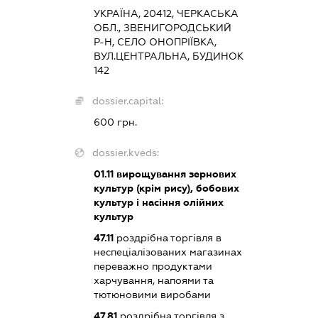
УКРАЇНА, 20412, ЧЕРКАСЬКА
ОБЛ., ЗВЕНИГОРОДСЬКИЙ
Р-Н, СЕЛО ОНОПРІЇВКА,
ВУЛ.ЦЕНТРАЛЬНА, БУДИНОК
142
dossier.capital:
600 грн.
dossier.kveds:
01.11
вирощування зернових
культур (крім рису), бобових
культур і насіння олійних
культур
47.11
роздрібна торгівля в
неспеціалізованих магазинах
переважно продуктами
харчування, напоями та
тютюновими виробами
47.81
роздрібна торгівля з