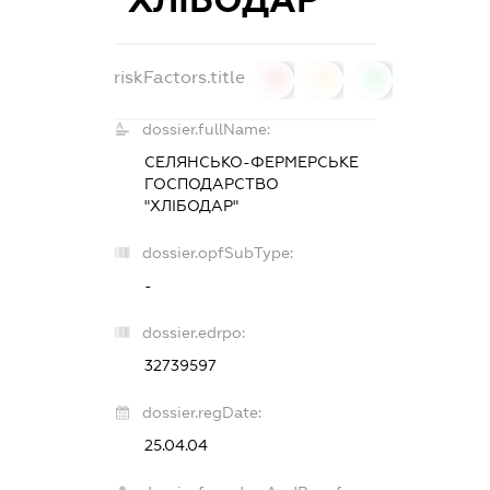
riskFactors.title
0
0
0
dossier.fullName:
СЕЛЯНСЬКО-ФЕРМЕРСЬКЕ
ГОСПОДАРСТВО
"ХЛІБОДАР"
dossier.opfSubType:
-
dossier.edrpo:
32739597
dossier.regDate:
25.04.04