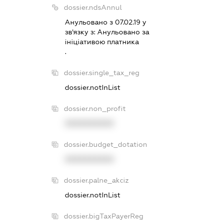
dossier.ndsAnnul
Анульовано з 07.02.19 у
зв'язку з:
Анульовано за
iнiцiативою платника
.
dossier.single_tax_reg
dossier.notInList
dossier.non_profit
XXXXXXXXXX
dossier.budget_dotation
XXXXXXXXXX
dossier.palne_akciz
dossier.notInList
dossier.bigTaxPayerReg