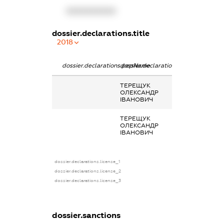
XXXXXXXXXX
dossier.declarations.title
2018
dossier.declarations.pepName
dossier.declarations.personName
dossier.declara
ТЕРЕЩУК
-
ОЛЕКСАНДР
ІВАНОВИЧ
ТЕРЕЩУК
Інше, Дохід від
ОЛЕКСАНДР
орендної плати
ІВАНОВИЧ
землю
dossier.declarations.license_1
dossier.declarations.license_2
dossier.declarations.license_3
dossier.sanctions