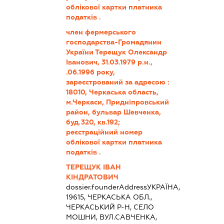
облікової картки платника
податків .
член фермерського
господарства-Громадянин
України Терещук Олександр
Іванович, 31.03.1979 р.н.,
.06.1996 року,
зареєстрований за адресою :
18010, Черкаська область,
м.Черкаси, Придніпровський
район, бульвар Шевченка,
буд.320, кв.192;
реєстраційний номер
облікової картки платника
податків .
ТЕРЕЩУК ІВАН
КІНДРАТОВИЧ
dossier.founderAddress
УКРАЇНА,
19615, ЧЕРКАСЬКА ОБЛ.,
ЧЕРКАСЬКИЙ Р-Н, СЕЛО
МОШНИ, ВУЛ.САВЧЕНКА,