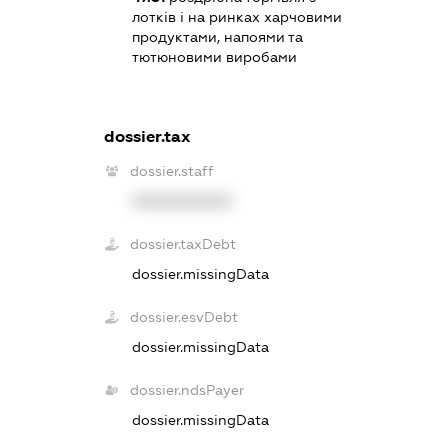
лотків і на ринках харчовими
продуктами, напоями та
тютюновими виробами
dossier.tax
dossier.staff
XXXXXXXXXX
dossier.taxDebt
dossier.missingData
dossier.esvDebt
dossier.missingData
dossier.ndsPayer
dossier.missingData