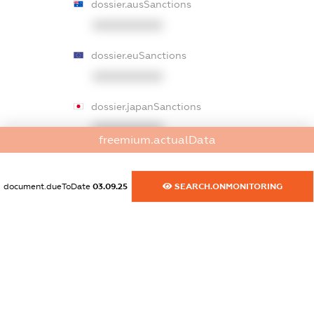
dossier.ausSanctions
XXXXXXXXXX
dossier.euSanctions
XXXXXXXXXX
dossier.japanSanctions
XXXXXXXXXX
freemium.actualData
dossier.canadaSanctions
XXXXXXXXXX
document.dueToDate
03.09.25
SEARCH.ONMONITORING
dossier.rfSanctions
XXXXXXXXXX
dossier.russian_reg_title
XXXXXXXXXX
dossier.commercial_info.title