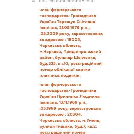
dossier.foundersAndBenef:
член фермерського
господарства-Громадянка
України Терещук Світлана
Іванівна, 21.05.1976 р.н.,
.05.2009 року, зареєстрована
за адресою : 18005,
Черкаська область,
м.Черкаси, Придніпровський
район, бульвар Шевченка,
буд.325, кв.10; реєстраційний
номер облікової картки
платника податків .
член фермерського
господарства-Громадянка
України Прилипко Людмила
Іванівна, 13.11.1969 р.н.,
.03.1999 року, зареєстрована
за адресою : 20304,
Черкаська область, м.Умань,
вулиця Тищика, буд.7, кв.2;
реєстраційний номер