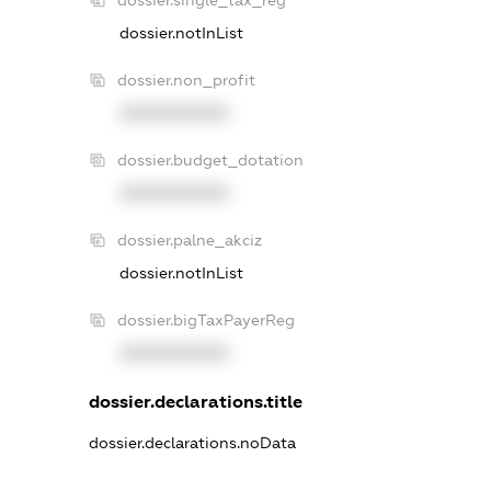
dossier.notInList
dossier.non_profit
XXXXXXXXXX
dossier.budget_dotation
XXXXXXXXXX
dossier.palne_akciz
dossier.notInList
dossier.bigTaxPayerReg
XXXXXXXXXX
dossier.declarations.title
dossier.declarations.noData