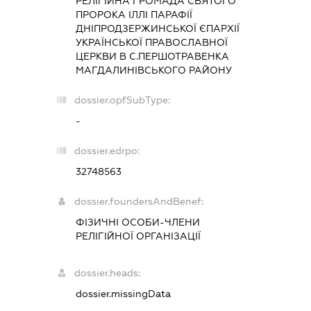
РЕЛІГІЙНА ГРОМАДА СВЯТОГО
ПРОРОКА ІЛЛІ ПАРАФІЇ
ДНІПРОДЗЕРЖИНСЬКОЇ ЄПАРХІЇ
УКРАЇНСЬКОЇ ПРАВОСЛАВНОЇ
ЦЕРКВИ В С.ПЕРШОТРАВЕНКА
МАГДАЛИНІВСЬКОГО РАЙОНУ
dossier.opfSubType:
-
dossier.edrpo:
32748563
dossier.foundersAndBenef:
ФІЗИЧНІ ОСОБИ-ЧЛЕНИ
РЕЛІГІЙНОЇ ОРГАНІЗАЦІЇ
dossier.heads:
dossier.missingData