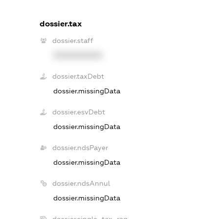
dossier.tax
dossier.staff
XXXXXXXXXX
dossier.taxDebt
dossier.missingData
dossier.esvDebt
dossier.missingData
dossier.ndsPayer
dossier.missingData
dossier.ndsAnnul
dossier.missingData
dossier.single_tax_reg