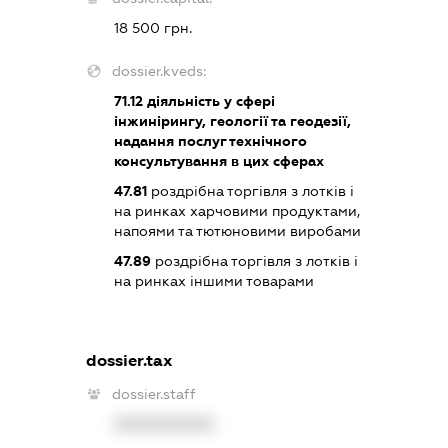
18 500 грн.
dossier.kveds:
71.12
діяльність у сфері
інжинірингу, геології та геодезії,
надання послуг технічного
консультування в цих сферах
47.81
роздрібна торгівля з лотків і
на ринках харчовими продуктами,
напоями та тютюновими виробами
47.89
роздрібна торгівля з лотків і
на ринках іншими товарами
dossier.tax
dossier.staff
XXXXXXXXXX