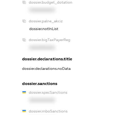
dossier.budget_dotation
XXXXXXXXXX
dossier.palne_akciz
dossier.notInList
dossier.bigTaxPayerReg
XXXXXXXXXX
dossier.declarations.title
dossier.declarations.noData
dossier.sanctions
dossier.specSanctions
XXXXXXXXXX
dossier.rnboSanctions