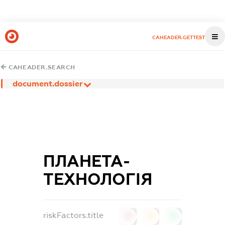
CAHEADER.GETTEST
CAHEADER.SEARCH
document.dossier
ПЛАНЕТА-
ТЕХНОЛОГІЯ
riskFactors.title
0
0
0