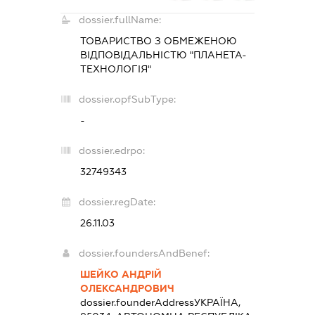
dossier.fullName:
ТОВАРИСТВО З ОБМЕЖЕНОЮ
ВІДПОВІДАЛЬНІСТЮ "ПЛАНЕТА-
ТЕХНОЛОГІЯ"
dossier.opfSubType:
-
dossier.edrpo:
32749343
dossier.regDate:
26.11.03
dossier.foundersAndBenef:
ШЕЙКО АНДРІЙ
ОЛЕКСАНДРОВИЧ
dossier.founderAddress
УКРАЇНА,