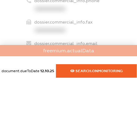
dossier.commercial_info.phone
XXXXXXXXXX
dossier.commercial_info.fax
XXXXXXXXXX
dossier.commercial_info.email
freemium.actualData
XXXXXXXXXX
dossier.commercial_info.website
document.dueToDate
12.10.25
SEARCH.ONMONITORING
XXXXXXXXXX
dossier.commercial_info.activity
XXXXXXXXXX
freemium.exampleText_1
freemium.exampleText_2
freemium.anonymousPerSearch2