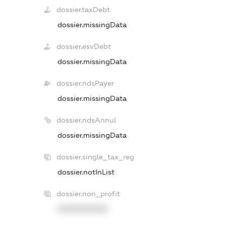
dossier.taxDebt
dossier.missingData
dossier.esvDebt
dossier.missingData
dossier.ndsPayer
dossier.missingData
dossier.ndsAnnul
dossier.missingData
dossier.single_tax_reg
dossier.notInList
dossier.non_profit
XXXXXXXXXX