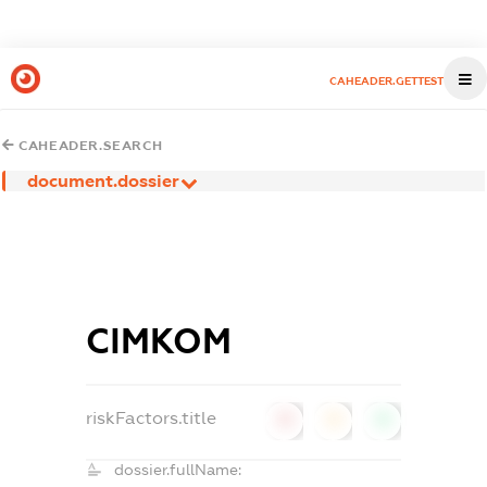
CAHEADER.GETTEST
CAHEADER.SEARCH
document.dossier
СІМКОМ
riskFactors.title
0
0
0
dossier.fullName: