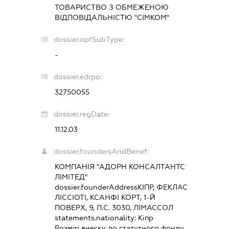
ТОВАРИСТВО З ОБМЕЖЕНОЮ
ВІДПОВІДАЛЬНІСТЮ "СІМКОМ"
dossier.opfSubType:
-
dossier.edrpo:
32750055
dossier.regDate:
11.12.03
dossier.foundersAndBenef:
КОМПАНІЯ "АДОРН КОНСАЛТАНТС
ЛІМІТЕД"
dossier.founderAddress
КІПР, ФЕКЛАС
ЛІССІОТІ, КСАНФІ КОРТ, 1-Й
ПОВЕРХ, 9, П.С. 3030, ЛІМАССОЛ
statements.nationality:
Кіпр
Розмір внеску до статутного фонду