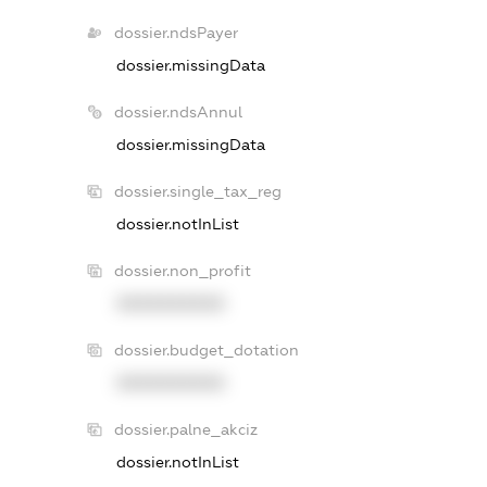
dossier.ndsPayer
dossier.missingData
dossier.ndsAnnul
dossier.missingData
dossier.single_tax_reg
dossier.notInList
dossier.non_profit
XXXXXXXXXX
dossier.budget_dotation
XXXXXXXXXX
dossier.palne_akciz
dossier.notInList