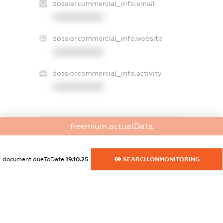
dossier.commercial_info.email
XXXXXXXXXX
dossier.commercial_info.website
XXXXXXXXXX
dossier.commercial_info.activity
XXXXXXXXXX
freemium.actualData
freemium.exampleText_1
freemium.exampleText_2
freemium.anonymousPerSearch2
document.dueToDate
19.10.25
SEARCH.ONMONITORING
FREEMIUM.DETAILS
FREEMIUM.REGISTER