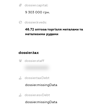
dossier.capital:
9 303 000 грн.
dossier.kveds:
46.72
оптова торгівля металами та
металевими рудами
dossier.tax
dossier.staff
XXXXXXXXXX
dossier.taxDebt
dossier.missingData
dossier.esvDebt
dossier.missingData