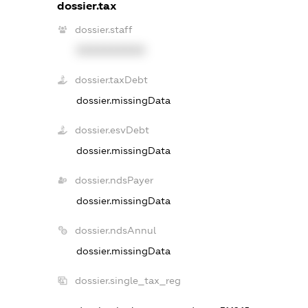
dossier.tax
dossier.staff
XXXXXXXXXX
dossier.taxDebt
dossier.missingData
dossier.esvDebt
dossier.missingData
dossier.ndsPayer
dossier.missingData
dossier.ndsAnnul
dossier.missingData
dossier.single_tax_reg