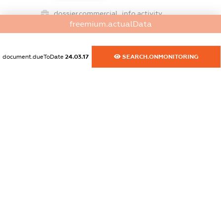
dossier.commercial_info.activity
freemium.actualData
XXXXXXXXXX
document.dueToDate
24.03.17
SEARCH.ONMONITORING
freemium.exampleText_1
freemium.exampleText_2
freemium.anonymousPerSearch2
FREEMIUM.DETAILS
FREEMIUM.REGISTER