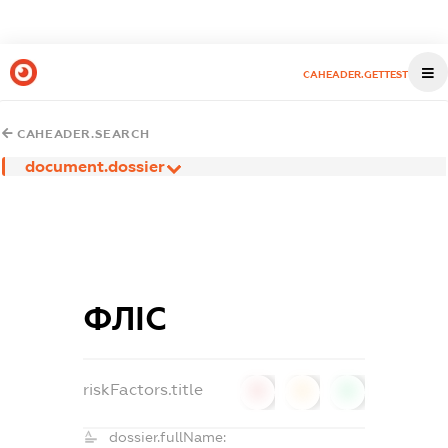
CAHEADER.GETTEST
CAHEADER.SEARCH
document.dossier
ФЛІС
riskFactors.title
0
0
0
dossier.fullName: