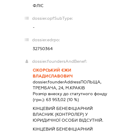
ФЛІС
dossier.opfSubType:
-
dossier.edrpo:
32750364
dossier.foundersAndBenef:
СІКОРСЬКИЙ ЄЖИ
ВЛАДИСЛАВОВИЧ
dossier.founderAddress
ПОЛЬЩА,
ТРЕМБАЧА, 24, М.КРАКІВ
Розмір внеску до статутного фонду
(грн.):
63 953,02
(10 %)
КІНЦЕВИЙ БЕНЕФІЦІАРНИЙ
ВЛАСНИК (КОНТРОЛЕР) У
ЮРИДИЧНОЇ ОСОБИ ВІДСУТНІЙ.
КІНЦЕВИЙ БЕНЕФІЦІАРНИЙ