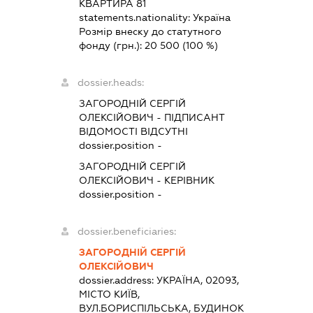
КВАРТИРА 81
statements.nationality:
Україна
Розмір внеску до статутного
фонду (грн.):
20 500
(100 %)
dossier.heads:
ЗАГОРОДНІЙ СЕРГІЙ
ОЛЕКСІЙОВИЧ
-
ПІДПИСАНТ
ВІДОМОСТІ ВІДСУТНІ
dossier.position -
ЗАГОРОДНІЙ СЕРГІЙ
ОЛЕКСІЙОВИЧ
-
КЕРІВНИК
dossier.position -
dossier.beneficiaries:
ЗАГОРОДНІЙ СЕРГІЙ
ОЛЕКСІЙОВИЧ
dossier.address:
УКРАЇНА, 02093,
МІСТО КИЇВ,
ВУЛ.БОРИСПІЛЬСЬКА, БУДИНОК