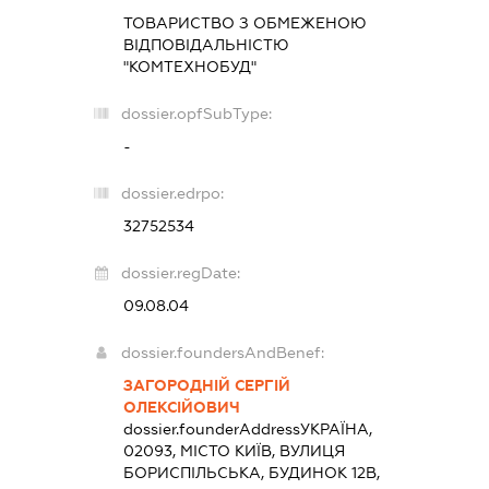
ТОВАРИСТВО З ОБМЕЖЕНОЮ
ВІДПОВІДАЛЬНІСТЮ
"КОМТЕХНОБУД"
dossier.opfSubType:
-
dossier.edrpo:
32752534
dossier.regDate:
09.08.04
dossier.foundersAndBenef:
ЗАГОРОДНІЙ СЕРГІЙ
ОЛЕКСІЙОВИЧ
dossier.founderAddress
УКРАЇНА,
02093, МІСТО КИЇВ, ВУЛИЦЯ
БОРИСПІЛЬСЬКА, БУДИНОК 12В,