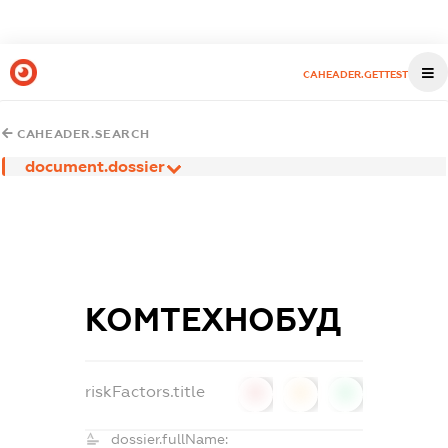
CAHEADER.GETTEST
CAHEADER.SEARCH
document.dossier
КОМТЕХНОБУД
riskFactors.title
0
0
0
dossier.fullName: