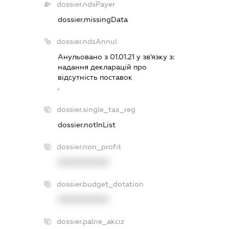
dossier.ndsPayer
dossier.missingData
dossier.ndsAnnul
Анульовано з 01.01.21 у зв'язку з:
надання декларацiй про
вiдсутнiсть поставок
.
dossier.single_tax_reg
dossier.notInList
dossier.non_profit
XXXXXXXXXX
dossier.budget_dotation
XXXXXXXXXX
dossier.palne_akciz