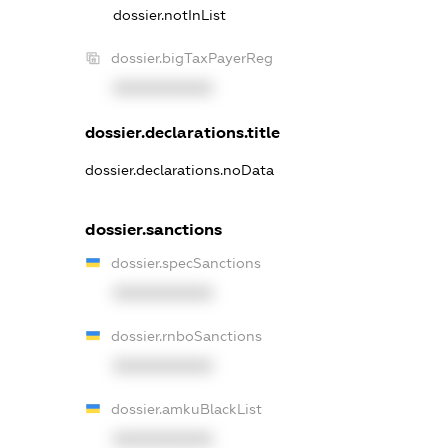
dossier.notInList
dossier.bigTaxPayerReg
XXXXXXXXXX
dossier.declarations.title
dossier.declarations.noData
dossier.sanctions
dossier.specSanctions
XXXXXXXXXX
dossier.rnboSanctions
XXXXXXXXXX
dossier.amkuBlackList
XXXXXXXXXX