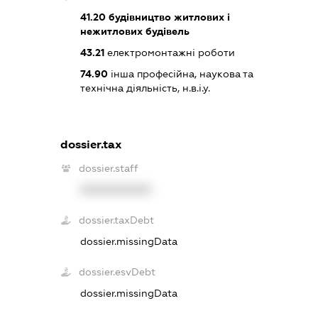
41.20
будівництво житлових і
нежитлових будівель
43.21
електромонтажні роботи
74.90
інша професійна, наукова та
технічна діяльність, н.в.і.у.
dossier.tax
dossier.staff
XXXXXXXXXX
dossier.taxDebt
dossier.missingData
dossier.esvDebt
dossier.missingData