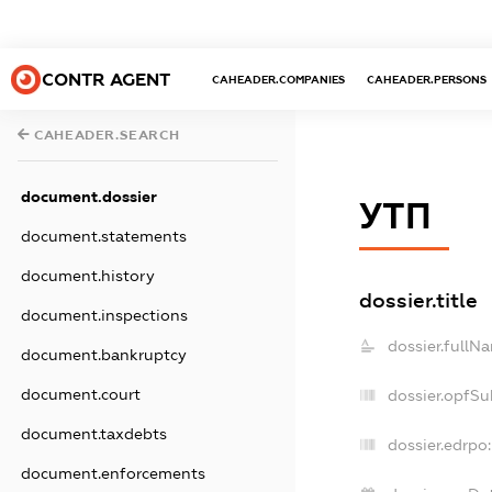
CONTR AGENT
CAHEADER.COMPANIES
CAHEADER.PERSONS
CAHEADER.SEARCH
document.dossier
УТП
document.statements
document.history
dossier.title
document.inspections
dossier.fullN
document.bankruptcy
document.court
dossier.opfSu
document.taxdebts
dossier.edrpo:
document.enforcements