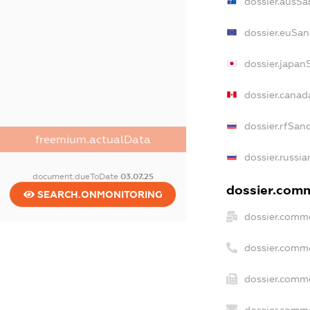
dossier.ausSa
dossier.euSan
dossier.japan
dossier.canad
dossier.rfSan
freemium.actualData
dossier.russia
document.dueToDate
03.07.25
dossier.comme
SEARCH.ONMONITORING
dossier.comme
dossier.comm
dossier.comme
dossier.comme