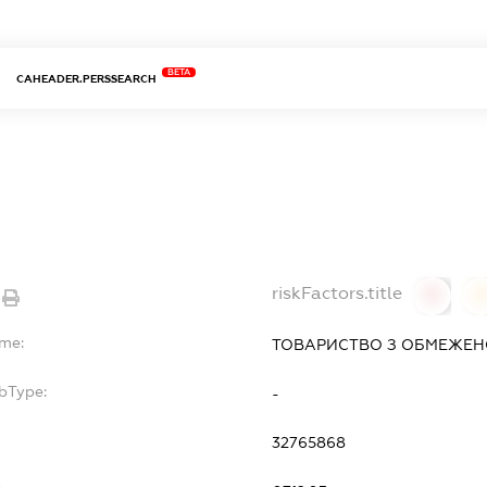
BETA
CAHEADER.PERSSEARCH
riskFactors.title
0
ame:
ТОВАРИСТВО З ОБМЕЖЕНО
bType:
-
32765868