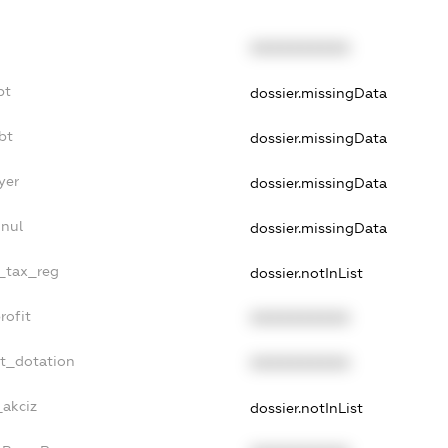
XXXXXXXXXX
bt
dossier.missingData
bt
dossier.missingData
yer
dossier.missingData
nnul
dossier.missingData
e_tax_reg
dossier.notInList
rofit
XXXXXXXXXX
et_dotation
XXXXXXXXXX
_akciz
dossier.notInList