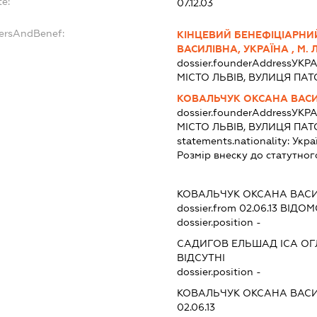
te:
07.12.03
dersAndBenef:
КІНЦЕВИЙ БЕНЕФІЦІАРНИ
ВАСИЛІВНА, УКРАЇНА , М. Л
dossier.founderAddress
УКРА
МІСТО ЛЬВІВ, ВУЛИЦЯ ПАТ
КОВАЛЬЧУК ОКСАНА ВАС
dossier.founderAddress
УКРА
МІСТО ЛЬВІВ, ВУЛИЦЯ ПАТ
statements.nationality:
Укра
Розмір внеску до статутног
КОВАЛЬЧУК ОКСАНА ВАС
dossier.from 02.06.13
ВІДОМО
dossier.position -
САДИГОВ ЕЛЬШАД ІСА ОГ
ВІДСУТНІ
dossier.position -
КОВАЛЬЧУК ОКСАНА ВАС
02.06.13