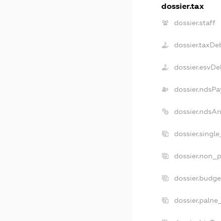
dossier.tax
dossier.staff
dossier.taxDe
dossier.esvDe
dossier.ndsPa
dossier.ndsA
dossier.singl
dossier.non_p
dossier.budg
dossier.palne