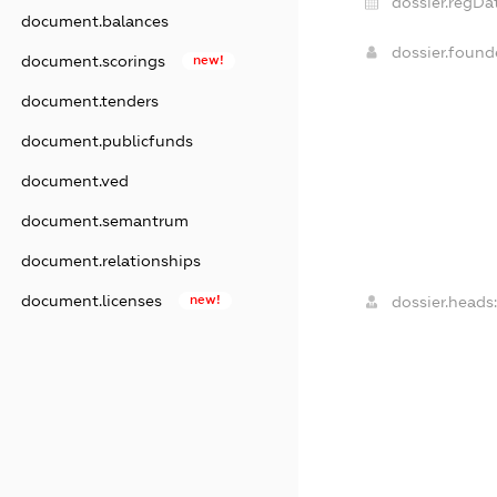
dossier.regDa
document.balances
dossier.foun
document.scorings
new!
document.tenders
document.publicfunds
document.ved
document.semantrum
document.relationships
document.licenses
new!
dossier.heads: