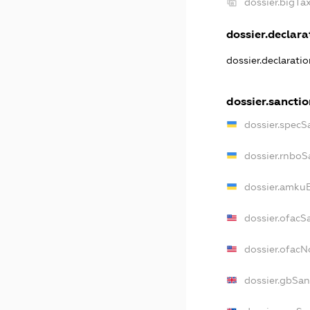
dossier.bigT
dossier.declarat
dossier.declarati
dossier.sanctio
dossier.specS
dossier.rnboS
dossier.amkuB
dossier.ofacS
dossier.ofac
dossier.gbSan