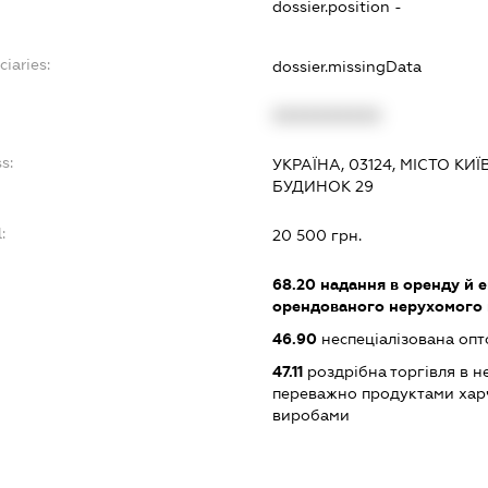
dossier.position -
ciaries:
dossier.missingData
XXXXXXXXXX
s:
УКРАЇНА, 03124, МІСТО КИ
БУДИНОК 29
:
20 500 грн.
68.20
надання в оренду й е
орендованого нерухомого
46.90
неспеціалізована опт
47.11
роздрібна торгівля в н
переважно продуктами хар
виробами