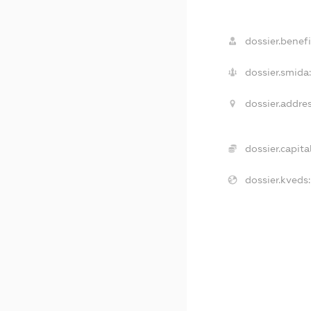
dossier.benefi
dossier.smida:
dossier.addres
dossier.capital
dossier.kveds: