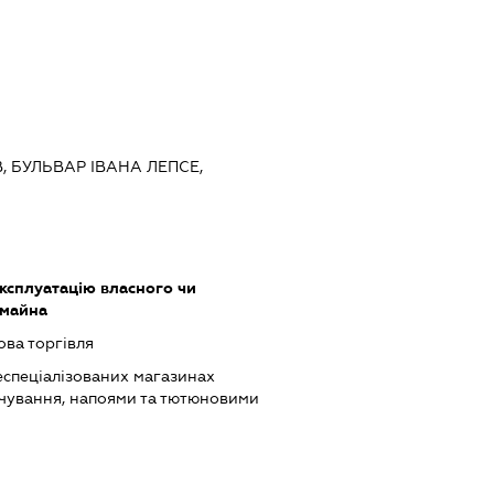
ЇВ, БУЛЬВАР ІВАНА ЛЕПСЕ,
ксплуатацію власного чи
 майна
ова торгівля
еспеціалізованих магазинах
чування, напоями та тютюновими