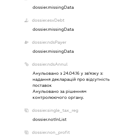
dossier.missingData
dossier.esvDebt
dossier.missingData
dossier.ndsPayer
dossier.missingData
dossier.ndsAnnul
Анульовано з 24.04.16 у зв'язку з:
надання декларацiй про вiдсутнiсть
поставок
Анульовано за рiшенням
контролюючого органу.
dossier.single_tax_reg
dossier.notInList
dossier.non_profit