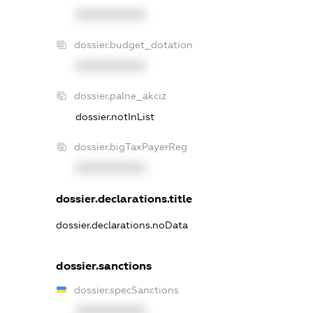
XXXXXXXXXX
dossier.budget_dotation
XXXXXXXXXX
dossier.palne_akciz
dossier.notInList
dossier.bigTaxPayerReg
XXXXXXXXXX
dossier.declarations.title
dossier.declarations.noData
dossier.sanctions
dossier.specSanctions
XXXXXXXXXX