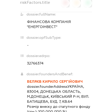
riskFactors.title
0
0
0
dossier.fullName:
ФІНАНСОВА КОМПАНІЯ
"ЕНЕРГОІНВЕСТ"
dossier.opfSubType:
-
dossier.edrpo:
32766374
dossier.foundersAndBenef:
БЕЛЯЄВ КИРИЛО СЕРГІЙОВИЧ
dossier.founderAddress
УКРАЇНА,
83004, ДОНЕЦЬКА ОБЛАСТЬ,
М.ДОНЕЦЬК, КИЇВСЬКИЙ Р-Н, ВУЛ.
БАТИЩЕВА, БУД. 7, КВ.64
Розмір внеску до статутного фонду
(грн.):
100 000
(100 %)