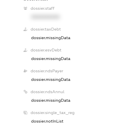
dossier.staff
XXXXXXXXXX
dossier.taxDebt
dossier.missingData
dossier.esvDebt
dossier.missingData
dossier.ndsPayer
dossier.missingData
dossier.ndsAnnul
dossier.missingData
dossier.single_tax_reg
dossier.notInList