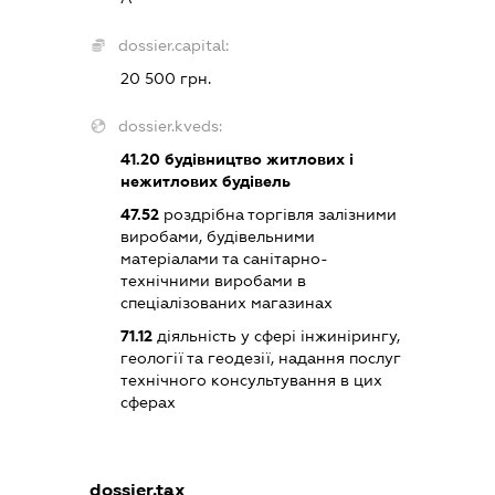
dossier.capital:
20 500 грн.
dossier.kveds:
41.20
будівництво житлових і
нежитлових будівель
47.52
роздрібна торгівля залізними
виробами, будівельними
матеріалами та санітарно-
технічними виробами в
спеціалізованих магазинах
71.12
діяльність у сфері інжинірингу,
геології та геодезії, надання послуг
технічного консультування в цих
сферах
dossier.tax