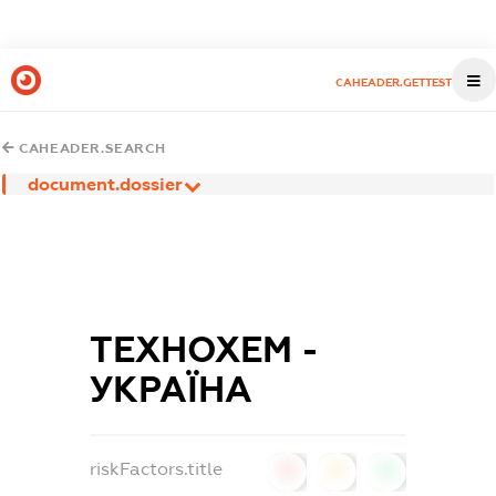
CAHEADER.GETTEST
CAHEADER.SEARCH
document.dossier
ТЕХНОХЕМ -
УКРАЇНА
riskFactors.title
0
0
0