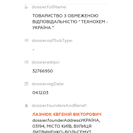
dossier.fullName:
ТОВАРИСТВО З ОБМЕЖЕНОЮ
ВІДПОВІДАЛЬНІСТЮ " ТЕХНОХЕМ -
УКРАЇНА "
dossier.opfSubType:
-
dossier.edrpo:
32766950
dossier.regDate:
04.12.03
dossier.foundersAndBenef:
ЛАЗНЮК ЄВГЕНІЙ ВІКТОРОВИЧ
dossier.founderAddress
УКРАЇНА,
03194, МІСТО КИЇВ, ВУЛИЦЯ
ЛИТВИНЕНКО-ВОЛЬГЕМУТ,