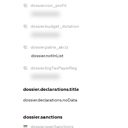
dossier.non_profit
XXXXXXXXXX
dossier.budget_dotation
XXXXXXXXXX
dossier.palne_akciz
dossier.notInList
dossier.bigTaxPayerReg
XXXXXXXXXX
dossier.declarations.title
dossier.declarations.noData
dossier.sanctions
dossier.specSanctions