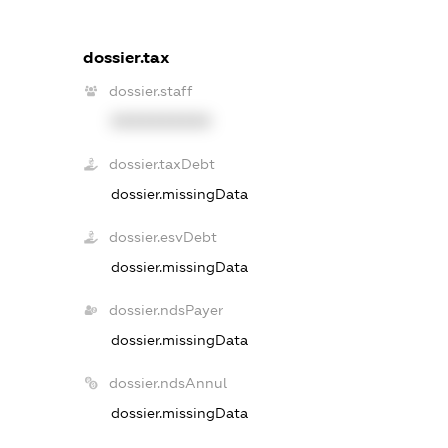
dossier.tax
dossier.staff
XXXXXXXXXX
dossier.taxDebt
dossier.missingData
dossier.esvDebt
dossier.missingData
dossier.ndsPayer
dossier.missingData
dossier.ndsAnnul
dossier.missingData