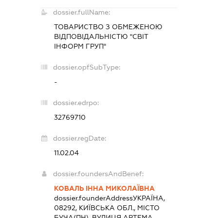
dossier.fullName:
ТОВАРИСТВО З ОБМЕЖЕНОЮ
ВІДПОВІДАЛЬНІСТЮ "СВІТ
ІНФОРМ ГРУП"
dossier.opfSubType:
-
dossier.edrpo:
32769710
dossier.regDate:
11.02.04
dossier.foundersAndBenef:
КОВАЛЬ ІННА МИКОЛАЇВНА
dossier.founderAddress
УКРАЇНА,
08292, КИЇВСЬКА ОБЛ., МІСТО
БУЧА(ПН), ВУЛИЦЯ АРТЕМА,