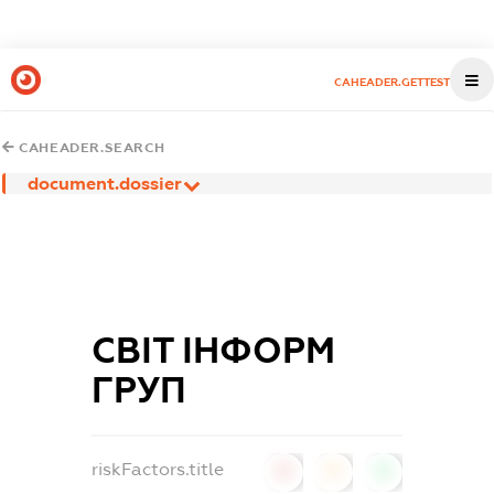
CAHEADER.GETTEST
CAHEADER.SEARCH
document.dossier
СВІТ ІНФОРМ
ГРУП
riskFactors.title
0
0
0