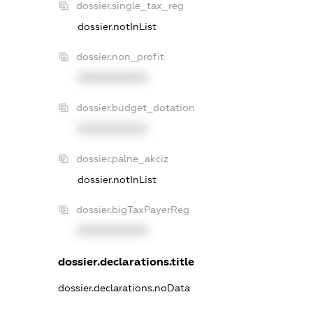
dossier.single_tax_reg
dossier.notInList
dossier.non_profit
XXXXXXXXXX
dossier.budget_dotation
XXXXXXXXXX
dossier.palne_akciz
dossier.notInList
dossier.bigTaxPayerReg
XXXXXXXXXX
dossier.declarations.title
dossier.declarations.noData