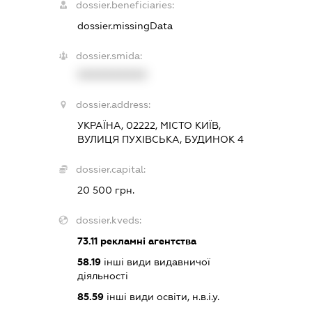
dossier.beneficiaries:
dossier.missingData
dossier.smida:
XXXXXXXXXX
dossier.address:
УКРАЇНА, 02222, МІСТО КИЇВ,
ВУЛИЦЯ ПУХІВСЬКА, БУДИНОК 4
dossier.capital:
20 500 грн.
dossier.kveds:
73.11
рекламні агентства
58.19
інші види видавничої
діяльності
85.59
інші види освіти, н.в.і.у.