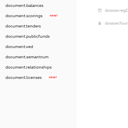
document.balances
dossier.reg
document.scorings
new!
dossier.fo
document.tenders
document.publicfunds
document.ved
document.semantrum
document.relationships
document.licenses
new!