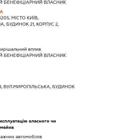
Й БЕНЕФІЦІАРНИЙ ВЛАСНИК
НА
205, МІСТО КИЇВ,
 БУДИНОК 21, КОРПУС 2,
вирішальний вплив
Й БЕНЕФІЦІАРНИЙ ВЛАСНИК
ИЇВ, ВУЛ.МИРОПІЛЬСЬКА, БУДИНОК
ксплуатацію власного чи
 майна
ажних автомобілів