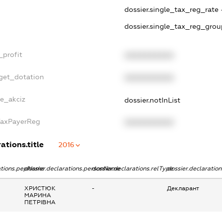
dossier.single_tax_reg_rate 
dossier.single_tax_reg_grou
_profit
XXXXXXXXXX
dget_dotation
XXXXXXXXXX
ne_akciz
dossier.notInList
TaxPayerReg
XXXXXXXXXX
ations.title
2016
rations.pepName
dossier.declarations.personName
dossier.declarations.relType
dossier.declaratio
ХРИСТЮК
-
Декларант
МАРИНА
ПЕТРІВНА