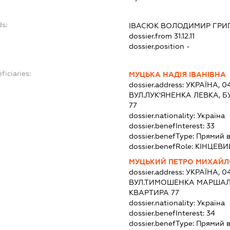
ds:
ІВАСЮК ВОЛОДИМИР ГРИ
dossier.from 31.12.11
dossier.position -
ficiaries:
МУЦЬКА НАДІЯ ІВАНІВНА
dossier.address:
УКРАЇНА, 04
ВУЛ.ЛУК'ЯНЕНКА ЛЕВКА, Б
77
dossier.nationality:
Україна
dossier.benefInterest:
33
dossier.benefType:
Прямий 
dossier.benefRole:
КІНЦЕВИ
МУЦЬКИЙ ПЕТРО МИХАЙ
dossier.address:
УКРАЇНА, 04
ВУЛ.ТИМОШЕНКА МАРШАЛА,
КВАРТИРА 77
dossier.nationality:
Україна
dossier.benefInterest:
34
dossier.benefType:
Прямий 