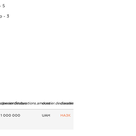
- 5
p - 3
ns.personStatus
dossier.declarations.amount
dossier.declarations.currency
dossier.declarations.source
1 000 000
UAH
НАЗК