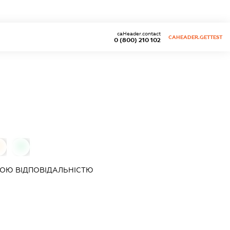
caHeader.contact
CAHEADER.GETTEST
0 (800) 210 102
0
0
ОЮ ВІДПОВІДАЛЬНІСТЮ