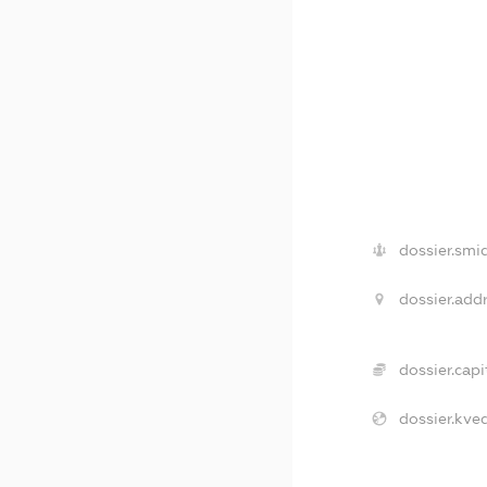
dossier.smi
dossier.addr
dossier.capi
dossier.kved