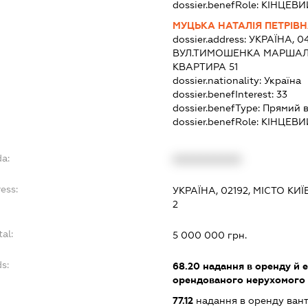
dossier.benefRole:
КІНЦЕВИ
МУЦЬКА НАТАЛІЯ ПЕТРІВ
dossier.address:
УКРАЇНА, 04
ВУЛ.ТИМОШЕНКА МАРШАЛА,
КВАРТИРА 51
dossier.nationality:
Україна
dossier.benefInterest:
33
dossier.benefType:
Прямий 
dossier.benefRole:
КІНЦЕВИ
da:
XXXXXXXXXX
ess:
УКРАЇНА, 02192, МІСТО К
2
tal:
5 000 000 грн.
s:
68.20
надання в оренду й е
орендованого нерухомого
77.12
надання в оренду вант