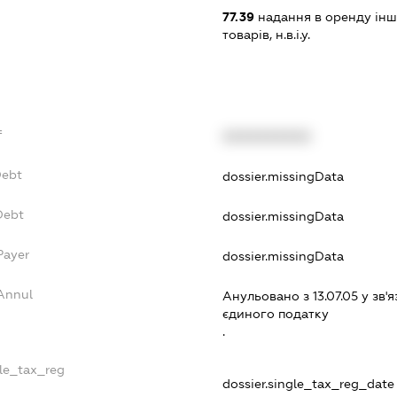
77.39
надання в оренду інш
товарів, н.в.і.у.
f
XXXXXXXXXX
Debt
dossier.missingData
Debt
dossier.missingData
Payer
dossier.missingData
Annul
Анульовано з 13.07.05 у зв'я
єдиного податку
.
gle_tax_reg
dossier.single_tax_reg_date -