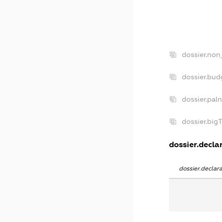
dossier.non
dossier.bu
dossier.pal
dossier.big
dossier.declar
dossier.decla