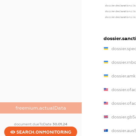
dossier.declarations.li
dossier.declarations.li
dossier.declarations.li
dossier.sanct
dossier.spe
dossier.rnb
dossier.amk
dossier.ofa
dossier.of
freemium.actualData
dossier.gbS
document.dueToDate
30.01.24
dossier.aus
SEARCH.ONMONITORING