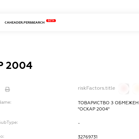
BETA
CAHEADER.PERSSEARCH
 2004
riskFactors.title
e
0
lName:
ТОВАРИСТВО З ОБМЕЖЕН
"ОСКАР 2004"
SubType:
-
o:
32769731