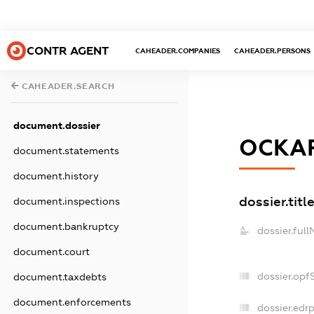
CONTR AGENT
CAHEADER.COMPANIES
CAHEADER.PERSONS
CAHEADER.SEARCH
document.dossier
ОСКАР
document.statements
document.history
dossier.titl
document.inspections
document.bankruptcy
dossier.ful
document.court
dossier.opf
document.taxdebts
document.enforcements
dossier.edrp