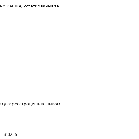
их машин, устатковання та
зку з:
реєстрацiя платником
 31.12.15