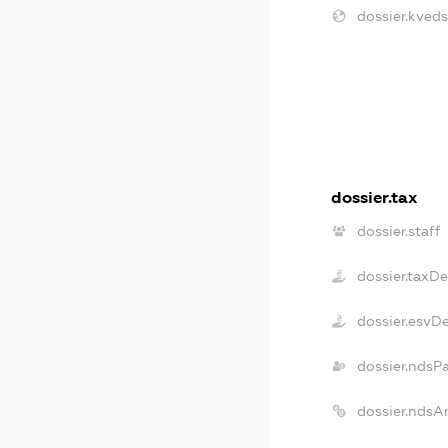
dossier.kveds
dossier.tax
dossier.staff
dossier.taxD
dossier.esvD
dossier.ndsP
dossier.ndsA