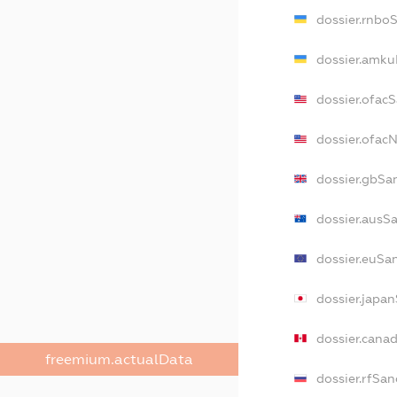
dossier.rnbo
dossier.amku
dossier.ofac
dossier.ofa
dossier.gbSa
dossier.ausS
dossier.euSa
dossier.japa
dossier.cana
freemium.actualData
dossier.rfSan