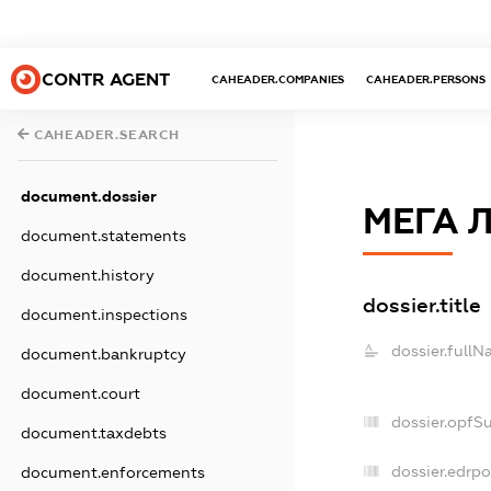
CONTR AGENT
CAHEADER.COMPANIES
CAHEADER.PERSONS
CAHEADER.SEARCH
document.dossier
МЕГА 
document.statements
document.history
dossier.title
document.inspections
dossier.fullN
document.bankruptcy
document.court
dossier.opfS
document.taxdebts
dossier.edrpo
document.enforcements