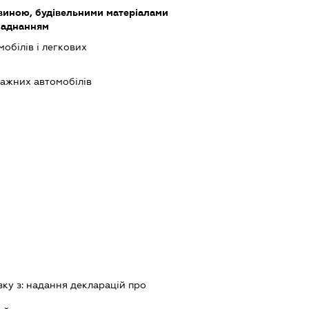
виною, будівельними матеріалами
бладнанням
обілів і легкових
ажних автомобілів
зку з:
надання декларацiй про