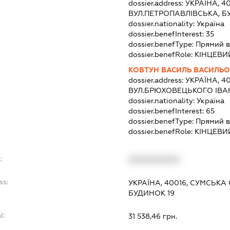
dossier.address:
УКРАЇНА, 4
ВУЛ.ПЕТРОПАВЛІВСЬКА, Б
dossier.nationality:
Україна
dossier.benefInterest:
35
dossier.benefType:
Прямий в
dossier.benefRole:
КІНЦЕВИ
КОВТУН ВАСИЛЬ ВАСИЛЬ
dossier.address:
УКРАЇНА, 4
ВУЛ.БРЮХОВЕЦЬКОГО ІВАН
dossier.nationality:
Україна
dossier.benefInterest:
65
dossier.benefType:
Прямий в
dossier.benefRole:
КІНЦЕВИ
:
XXXXXXXXXX
ss:
УКРАЇНА, 40016, СУМСЬКА 
БУДИНОК 19
l:
31 538,46 грн.