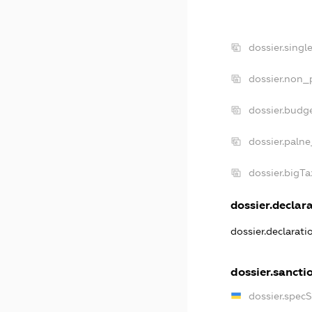
dossier.sing
dossier.non_
dossier.budg
dossier.palne
dossier.bigT
dossier.declara
dossier.declarat
dossier.sancti
dossier.spec