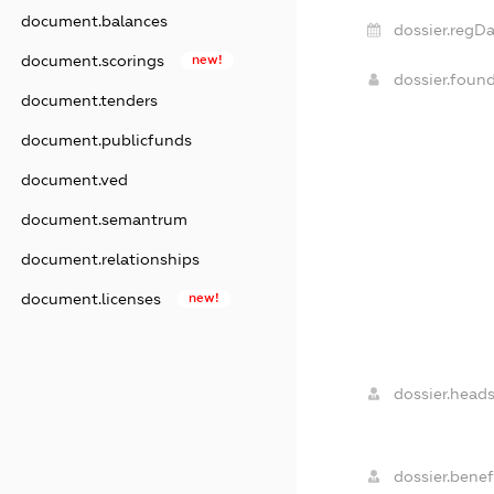
document.balances
dossier.regDa
document.scorings
new!
dossier.foun
document.tenders
document.publicfunds
document.ved
document.semantrum
document.relationships
document.licenses
new!
dossier.heads
dossier.benefi