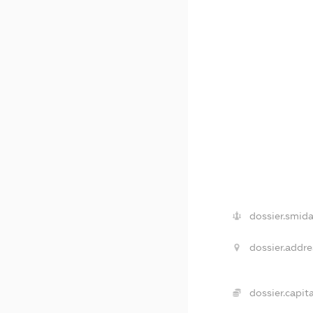
dossier.smida
dossier.addre
dossier.capita