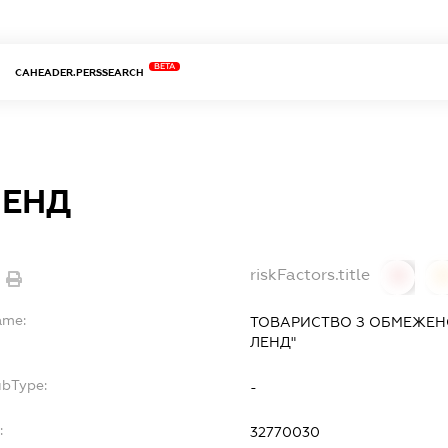
BETA
CAHEADER.PERSSEARCH
ЛЕНД
riskFactors.title
0
ame:
ТОВАРИСТВО З ОБМЕЖЕН
ЛЕНД"
ubType:
-
:
32770030