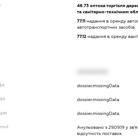
:
46.73
оптова торгівля дере
та санітарно-технічним о
77.11
надання в оренду автом
автотранспортних засобів
77.12
надання в оренду вант
XXXXXXXXXX
ebt
dossier.missingData
ebt
dossier.missingData
ayer
dossier.missingData
nnul
Анульовано з 29.09.19 у зв'я
вiдсутнiсть поставок