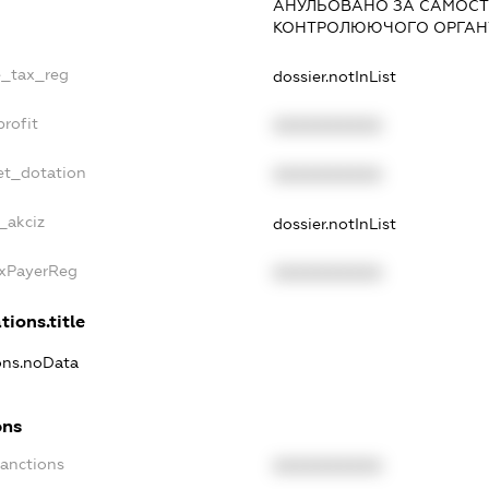
АНУЛЬОВАНО ЗА САМОСТ
КОНТРОЛЮЮЧОГО ОРГАНУ
le_tax_reg
dossier.notInList
profit
XXXXXXXXXX
et_dotation
XXXXXXXXXX
_akciz
dossier.notInList
axPayerReg
XXXXXXXXXX
tions.title
ions.noData
ons
Sanctions
XXXXXXXXXX