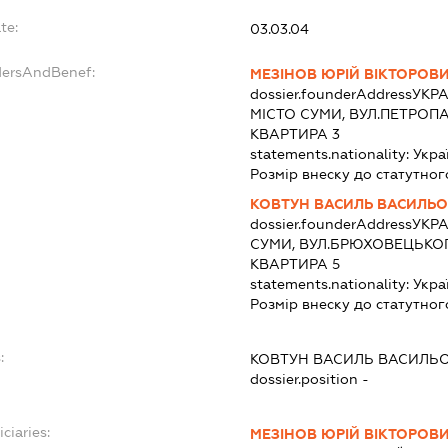
te:
03.03.04
dersAndBenef:
МЕЗІНОВ ЮРІЙ ВІКТОРОВ
dossier.founderAddress
УКРА
МІСТО СУМИ, ВУЛ.ПЕТРОПА
КВАРТИРА 3
statements.nationality:
Укра
Розмір внеску до статутног
КОВТУН ВАСИЛЬ ВАСИЛЬ
dossier.founderAddress
УКРА
СУМИ, ВУЛ.БРЮХОВЕЦЬКОГ
КВАРТИРА 5
statements.nationality:
Укра
Розмір внеску до статутног
:
КОВТУН ВАСИЛЬ ВАСИЛЬ
dossier.position -
ciaries:
МЕЗІНОВ ЮРІЙ ВІКТОРОВ